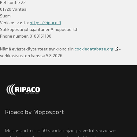
Petikontie 22
01720 Vantaa
Suomi
Verkkosivusto:
https://ripaco.fi
Sähköposti:
juha.jantunen@
moposport.fi
Phone number: 0103151100
Nämä evästekäytänteet synkronoitiin
cookiedatabase.org
-
verkkosivuston kanssa 5.8.2026.
Ripaco by Moposport
Moposport on jo 50 vuoden ajan palvellut varaosa-