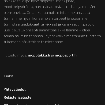
asiakkaita, olipa kyse moposta, mönkijästä,
moottoripyörästä, harrasteautosta tai pihan ja metsän
pienkoneista. Oman korjaamotoimintamme ansiosta
tunnemme hyvin korjaamojen tarpeet ja osaamme
tunnistaa laadukkaat tarvikkeet ja kemikaalit. Ripaco on
uusi palvelukonsepti ammattiasiakkaillemme - olipa
toimialasi mikä tahansa, löydät valikoimastamme tuotteita
tukemaan päivittäistä toimintaanne.
Tutustu myös:
mopotukku.fi
ja
moposport.fi
Linkit:
Yhteystiedot
Rekisteriseloste