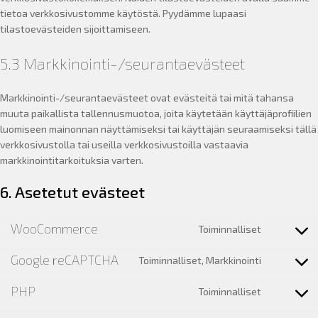
tietoa verkkosivustomme käytöstä. Pyydämme lupaasi
tilastoevästeiden sijoittamiseen.
5.3 Markkinointi-/seurantaevästeet
Markkinointi-/seurantaevästeet ovat evästeitä tai mitä tahansa
muuta paikallista tallennusmuotoa, joita käytetään käyttäjäprofiilien
luomiseen mainonnan näyttämiseksi tai käyttäjän seuraamiseksi tällä
verkkosivustolla tai useilla verkkosivustoilla vastaavia
markkinointitarkoituksia varten.
6. Asetetut evästeet
WooCommerce
Toiminnalliset
Consent
to
Google reCAPTCHA
Toiminnalliset, Markkinointi
service
Consent
woocomm
to
PHP
Toiminnalliset
service
Consent
google-
to