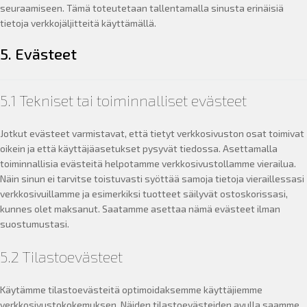
seuraamiseen. Tämä toteutetaan tallentamalla sinusta erinäisiä
tietoja verkkojäljitteitä käyttämällä.
5. Evästeet
5.1 Tekniset tai toiminnalliset evästeet
Jotkut evästeet varmistavat, että tietyt verkkosivuston osat toimivat
oikein ja että käyttäjäasetukset pysyvät tiedossa. Asettamalla
toiminnallisia evästeitä helpotamme verkkosivustollamme vierailua.
Näin sinun ei tarvitse toistuvasti syöttää samoja tietoja vieraillessasi
verkkosivuillamme ja esimerkiksi tuotteet säilyvät ostoskorissasi,
kunnes olet maksanut. Saatamme asettaa nämä evästeet ilman
suostumustasi.
5.2 Tilastoevästeet
Käytämme tilastoevästeitä optimoidaksemme käyttäjiemme
verkkosivustokokemuksen. Näiden tilastoevästeiden avulla saamme