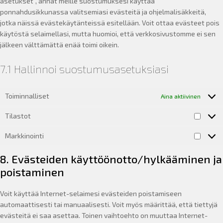
asetukset”, annat meille suostumuksesi käyttää
ponnahdusikkunassa valitsemiasi evästeitä ja ohjelmalisäkkeitä,
jotka näissä evästekäytänteissä esitellään. Voit ottaa evästeet pois
käytöstä selaimellasi, mutta huomioi, että verkkosivustomme ei sen
jälkeen välttämättä enää toimi oikein.
7.1 Hallinnoi suostumusasetuksiasi
Toiminnalliset
Aina aktiivinen
Tilastot
Tilasto
Markkinointi
Markkin
8. Evästeiden käyttöönotto/hylkääminen ja
poistaminen
Voit käyttää Internet-selaimesi evästeiden poistamiseen
automaattisesti tai manuaalisesti. Voit myös määrittää, että tiettyjä
evästeitä ei saa asettaa. Toinen vaihtoehto on muuttaa Internet-