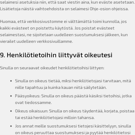
selaimesi asetuksia niin, että saat viestin aina, kun eväste asetetaan.
Lisätietoja näistä vaihtoehdoista on selaimesi Ohje-osion ohjeissa.
Huomaa, että verkkosivustomme ei välttämättä toimi kunnolla, jos
kaikki evästeet on poistettu käytöstä. Jos poistat evästeet
selaimestasi, ne sijoitetaan uudelleen suostumuksesi jälkeen, kun
vierailet uudelleen verkkosivuillamme.
9. Henkilötietoihin liittyvät oikeutesi
Sinulla on seuraavat oikeudet henkilötietoihisi liittyen:
Sinulla on oikeus tietää, miksi henkilötietojasi tarvitaan, mitä
niille tapahtuu ja kuinka kauan niitä säilytetään.
Pääsyoikeus: Sinulla on oikeus päästä käsiksi tietoihisi, jotka
ovat tiedossamme.
Oikeus oikaisuun: Sinulla on oikeus täydentää, korjata, poistaa
tai estää henkilötietojasi milloin tahansa.
Jos annat meille suostumuksesi tietojesi käsittelyyn, sinulla
on oikeus peruuttaa suostumuksesi ja pyytää henkilötietosi