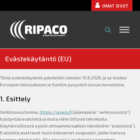
Hyppää
OMAT SIVUT
sisältöön
Evästekäytäntö (EU)
Tämä evästekäytäntö päivitettiin viimeksi 10.6.2026, ja se koskee
Euroopan talousalueen ja Sveitsin pysyvästi asuvia kansalaisia.
1. Esittely
Verkkosivustomme,
https://ripaco.fi
(jäljempänä: “verkkosivusto”)
hyödyntää evästeitä ja muita niihin liittyviä tekniikoita
(käytännöllisistä syistä viittaamme kaikkiin tekniikoihin “evästeinä”).
Evästeitä asettavat myös kolmannet osapuolet, joiden kanssa
teemme yhteistyötä. Alla olevassa asiakirjassa kerromme