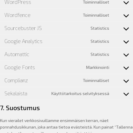
WordPress
Toiminnalliset
recaptcha
service
Consent
php
to
Wordfence
Toiminnalliset
service
Consent
wordpres
to
Sourcebuster JS
Statistics
service
Consent
wordfenc
to
Google Analytics
Statistics
service
Consent
sourcebus
to
Automattic
Statistics
js
service
Consent
google-
to
Google Fonts
Markkinointi
analytics
service
Consent
automatti
to
Complianz
Toiminnalliset
service
Consent
google-
to
Sekalaista
Käyttötarkoitus selvityksessä
fonts
service
Consent
complianz
to
7. Suostumus
service
sekalaist
Kun vierailet verkkosivuillamme ensimmäisen kerran, näet
ponnahdusikkunan, joka antaa tietoa evästeistä. Kun painat “Tallenna