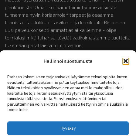
pienkoneista. Oman korjaamotoimintamme ansiosta
tunnemme hyvin korjaamojen tarpeet ja osaamme
tunnistaa laadukkaat tarvikkeet ja kemikaalit. Ripaco on
uusi palvelukonsepti ammattiasiakkaillemme - olipa
toimialasi mikä tahansa, löydät valikoimastamme tuotteita
tukemaan päivittäistä toimintaanne.
Hallinnoi suostumusta
Tutustu myös:
mopotukku.fi
ja
moposport.fi
Parhaan kokemuksen tarjoamiseksi käytämme teknologioita, kuten
evästeitä, tallentaaksemme ja/tai käyttääksemme laitetietoja.
Näiden tekniikoiden hyväksyminen antaa meille mahdollisuuden
Linkit:
käsitellä tietoja, kuten selauskäyttäytymistä tai yksilöllisiä
tunnuksia tällä sivustolla. Suostumuksen jättäminen tai
peruuttaminen voi vaikuttaa haitallisesti tiettyihin ominaisuuksiin ja
Yhteystiedot
toimintoihin.
Rekisteriseloste
Tilaus- toimitus- ja myyntiehdot
Hyväksy