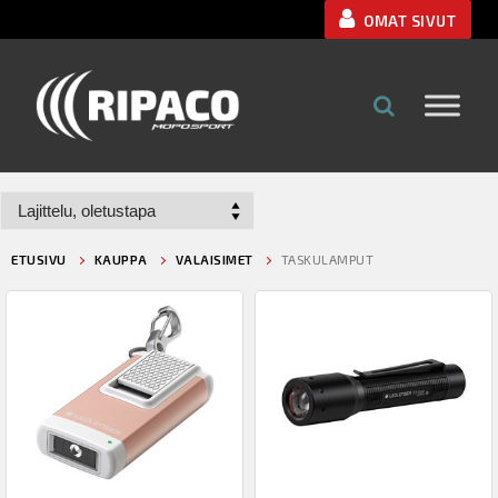
Hyppää
OMAT SIVUT
sisältöön
ETUSIVU
KAUPPA
VALAISIMET
TASKULAMPUT