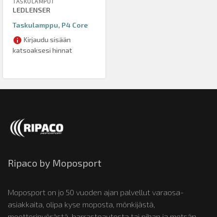
TASKULAMPUT
LEDLENSER
Taskulamppu, P4 Core
Kirjaudu sisään
katsoaksesi hinnat
Ripaco by Moposport
Moposport on jo 50 vuoden ajan palvellut varaosa-
asiakkaita, olipa kyse moposta, mönkijästä,
moottoripyörästä, harrasteautosta tai pihan ja metsän