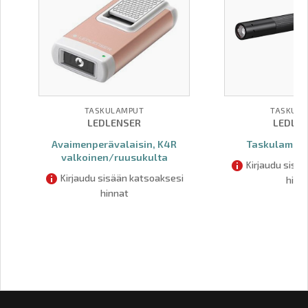
TASKULAMPUT
TASKUL
LEDLENSER
LEDLE
Avaimenperävalaisin, K4R
Taskulamppu
valkoinen/ruusukulta
Kirjaudu sisä
Kirjaudu sisään katsoaksesi
hinn
hinnat