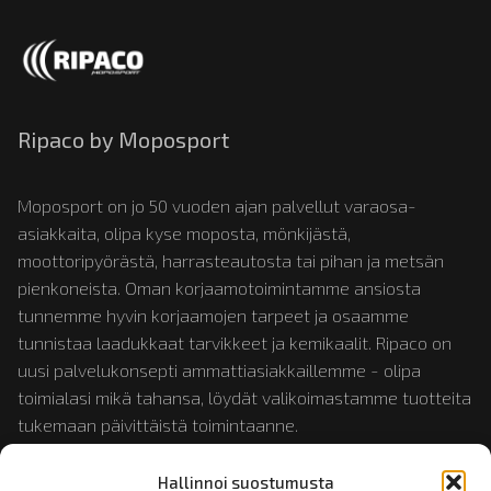
Ripaco by Moposport
Moposport on jo 50 vuoden ajan palvellut varaosa-
asiakkaita, olipa kyse moposta, mönkijästä,
moottoripyörästä, harrasteautosta tai pihan ja metsän
pienkoneista. Oman korjaamotoimintamme ansiosta
tunnemme hyvin korjaamojen tarpeet ja osaamme
tunnistaa laadukkaat tarvikkeet ja kemikaalit. Ripaco on
uusi palvelukonsepti ammattiasiakkaillemme - olipa
toimialasi mikä tahansa, löydät valikoimastamme tuotteita
tukemaan päivittäistä toimintaanne.
Hallinnoi suostumusta
Tutustu myös:
mopotukku.fi
ja
moposport.fi