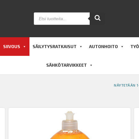
Products
search
SIIVOUS
SÄILYTYSRATKAISUT
AUTONHOITO
TYÖ
SÄHKÖTARVIKKEET
NÄYTETÄÄN 1