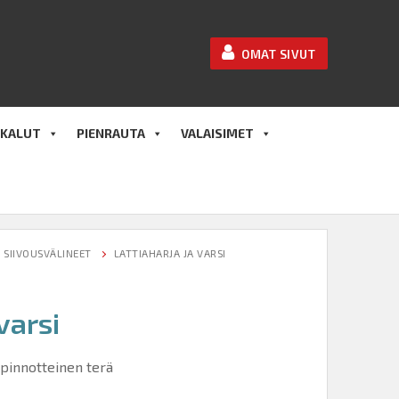
OMAT SIVUT
KALUT
PIENRAUTA
VALAISIMET
SIIVOUSVÄLINEET
LATTIAHARJA JA VARSI
varsi
ipinnotteinen terä