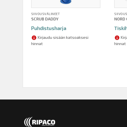
SIIVOUSVÄLINEET
SIIVOU
SCRUB DADDY
NORD 
Puhdistusharja
Tiski
Kirjaudu sisään katsoaksesi
Kir
hinnat
hinnat