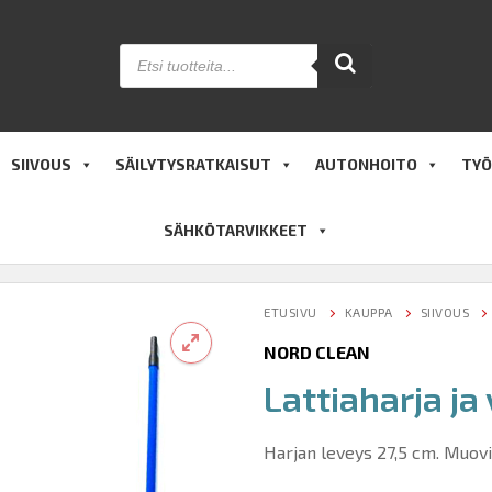
Products
search
SIIVOUS
SÄILYTYSRATKAISUT
AUTONHOITO
TYÖ
SÄHKÖTARVIKKEET
ETUSIVU
KAUPPA
SIIVOUS
NORD CLEAN
Lattiaharja ja 
🔍
Harjan leveys 27,5 cm. Muov