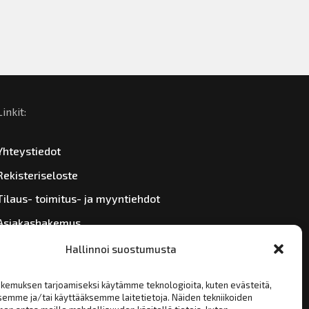
Linkit:
Yhteystiedot
Rekisteriseloste
Tilaus- toimitus- ja myyntiehdot
Asiakashakemus
Hallinnoi suostumusta
kemuksen tarjoamiseksi käytämme teknologioita, kuten evästeitä,
semme ja/tai käyttääksemme laitetietoja. Näiden tekniikoiden