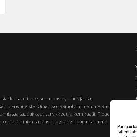
siakkaita, olipa kyse moposta, mönkijästä,
etsän pienkoneista. Oman korjaamotoimintamme ansiosta
nistaa laadukkaat tarvikkeet ja kemikaalit. Ripaco on
 toimialasi mikä tahansa, löydät valikoimastamme
Parhaan ko
tallentaak