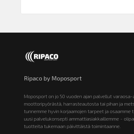
Ripaco by Moposport
Moposport on jo 50 vuoden ajan palvellut varaosa-a
moottoripyörästä, harrasteautosta tai pihan ja m
tunnemme hyvin korjaamojen tarpeet ja osaamme tun
uusi palvelukonsepti ammattiasiakkaillemme - olipa
tuotteita tukemaan päivittäistä toimintaanne.