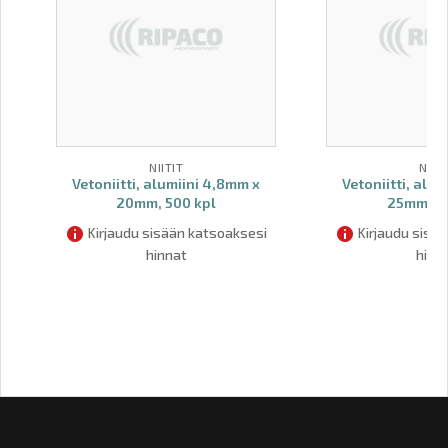
NIITIT
NIITI
Vetoniitti, alumiini 4,8mm x
Vetoniitti, alu
20mm, 500 kpl
25mm, 50
Kirjaudu sisään katsoaksesi
Kirjaudu sisä
hinnat
hinn