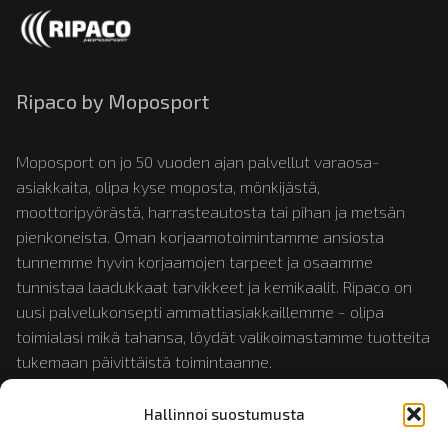
Ripaco by Moposport
Moposport on jo 50 vuoden ajan palvellut varaosa-
asiakkaita, olipa kyse moposta, mönkijästä,
moottoripyörästä, harrasteautosta tai pihan ja metsän
pienkoneista. Oman korjaamotoimintamme ansiosta
tunnemme hyvin korjaamojen tarpeet ja osaamme
tunnistaa laadukkaat tarvikkeet ja kemikaalit. Ripaco on
uusi palvelukonsepti ammattiasiakkaillemme - olipa
toimialasi mikä tahansa, löydät valikoimastamme tuotteita
tukemaan päivittäistä toimintaanne.
Hallinnoi suostumusta
Tutustu myös:
mopotukku.fi
ja
moposport.fi