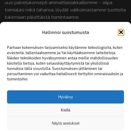
uusi palvelukonsepti ammattiasiakkaillemme - olipa
toimialasi mikä tahansa, löydät valikoimastamme tuotteita
tukemaan päivittäistä toimintaanne.
Hallinnoi suostumusta
Tutustu myös:
mopotukku.fi
ja
moposport.fi
Parhaan kokemuksen tarjoamiseksi käytämme teknologioita, kuten
evästeitä, tallentaaksemme ja/tai käyttääksemme laitetietoja.
Näiden tekniikoiden hyväksyminen antaa meille mahdollisuuden
Linkit:
käsitellä tietoja, kuten selauskäyttäytymistä tai yksilöllisiä
tunnuksia tällä sivustolla. Suostumuksen jättäminen tai
peruuttaminen voi vaikuttaa haitallisesti tiettyihin ominaisuuksiin ja
Yhteystiedot
toimintoihin.
Rekisteriseloste
Tilaus- toimitus- ja myyntiehdot
Hyväksy
Asiakashakemus
Kiellä
Näytä asetukset