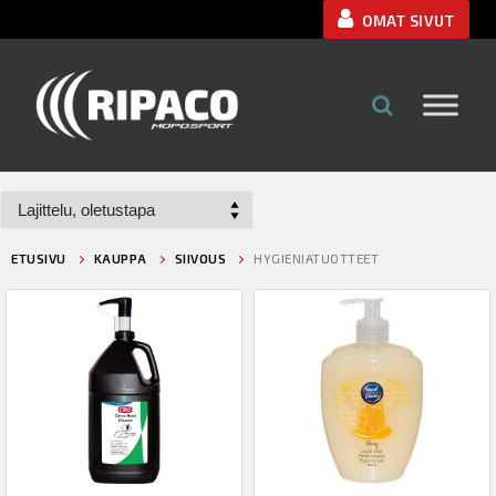
Hyppää
OMAT SIVUT
sisältöön
ETUSIVU
KAUPPA
SIIVOUS
HYGIENIATUOTTEET