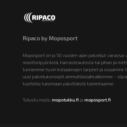
Ripaco by Moposport
Moposport on jo 50 vuoden ajan palvellut varaosa-a
moottoripyörästä, harrasteautosta tai pihan ja m
tunnemme hyvin korjaamojen tarpeet ja osaamme tun
uusi palvelukonsepti ammattiasiakkaillemme - olipa
tuotteita tukemaan päivittäistä toimintaanne.
Tutustu myös:
mopotukku.fi
ja
moposport.fi