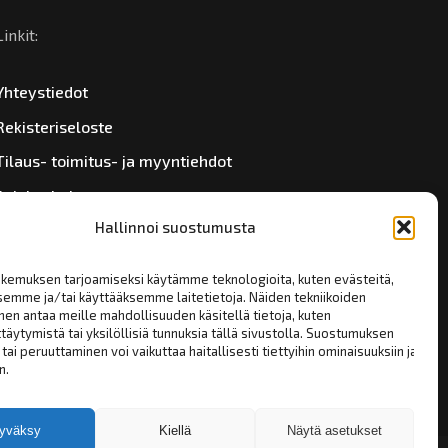
Linkit:
Yhteystiedot
Rekisteriseloste
Tilaus- toimitus- ja myyntiehdot
Asiakashakemus
Hallinnoi suostumusta
kemuksen tarjoamiseksi käytämme teknologioita, kuten evästeitä,
semme ja/tai käyttääksemme laitetietoja. Näiden tekniikoiden
en antaa meille mahdollisuuden käsitellä tietoja, kuten
täytymistä tai yksilöllisiä tunnuksia tällä sivustolla. Suostumuksen
tai peruuttaminen voi vaikuttaa haitallisesti tiettyihin ominaisuuksiin ja
n.
yväksy
Kiellä
Näytä asetukset