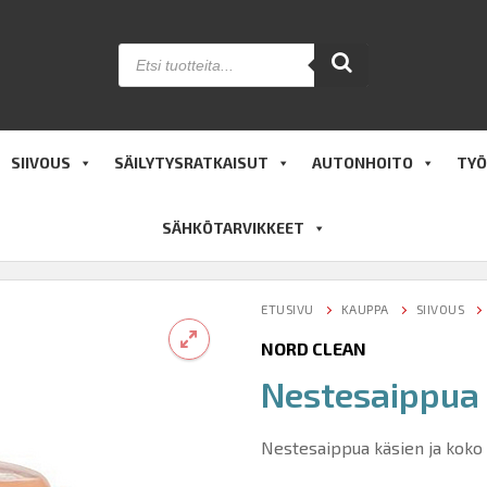
Products
search
SIIVOUS
SÄILYTYSRATKAISUT
AUTONHOITO
TYÖ
SÄHKÖTARVIKKEET
ETUSIVU
KAUPPA
SIIVOUS
NORD CLEAN
Nestesaippua
🔍
Nestesaippua käsien ja koko 