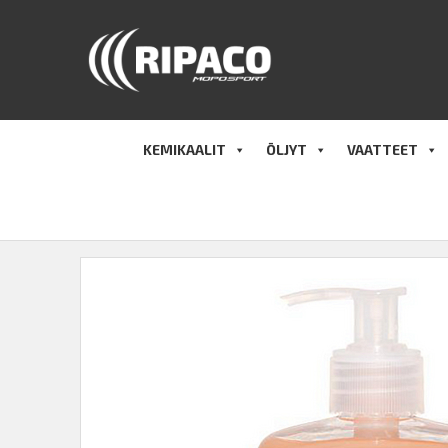
Hyppää
sisältöön
KEMIKAALIT
ÖLJYT
VAATTEET