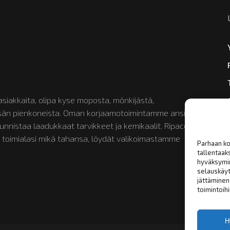
siakkaita, olipa kyse moposta, mönkijästä,
etsän pienkoneista. Oman korjaamotoimintamme ansiosta
nistaa laadukkaat tarvikkeet ja kemikaalit. Ripaco on
 toimialasi mikä tahansa, löydät valikoimastamme
Parhaan ko
tallentaak
hyväksymin
selauskäyt
jättäminen 
toimintoihi
H