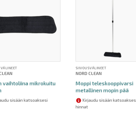
SVÄLINEET
SIIVOUSVÄLINEET
CLEAN
NORD CLEAN
 vaihtoliina mikrokuitu
Moppi teleskooppivarsi
m
metallinen mopin pää
jaudu sisään katsoaksesi
Kirjaudu sisään katsoakses
hinnat