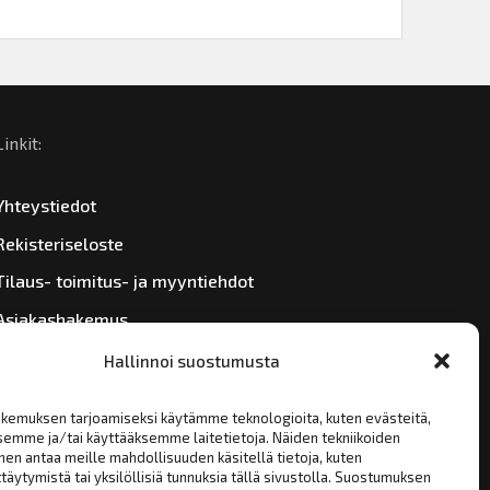
Linkit:
Yhteystiedot
Rekisteriseloste
Tilaus- toimitus- ja myyntiehdot
Asiakashakemus
Hallinnoi suostumusta
kemuksen tarjoamiseksi käytämme teknologioita, kuten evästeitä,
semme ja/tai käyttääksemme laitetietoja. Näiden tekniikoiden
en antaa meille mahdollisuuden käsitellä tietoja, kuten
täytymistä tai yksilöllisiä tunnuksia tällä sivustolla. Suostumuksen