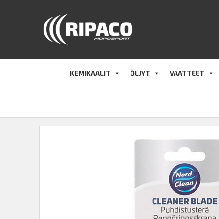
Hyppää
sisältöön
KEMIKAALIT
ÖLJYT
VAATTEET