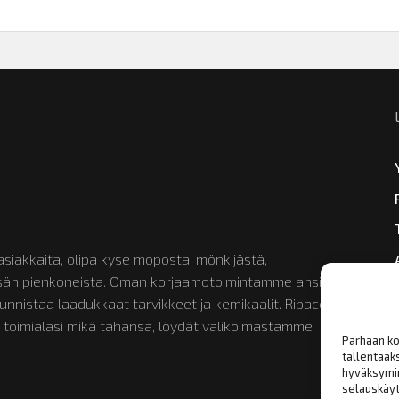
siakkaita, olipa kyse moposta, mönkijästä,
etsän pienkoneista. Oman korjaamotoimintamme ansiosta
nistaa laadukkaat tarvikkeet ja kemikaalit. Ripaco on
 toimialasi mikä tahansa, löydät valikoimastamme
Parhaan ko
tallentaak
hyväksymin
selauskäyt