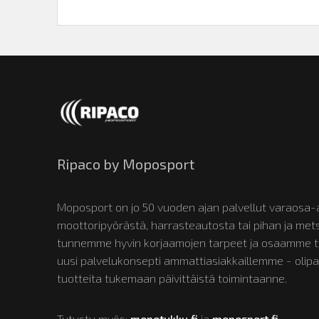
Ripaco by Moposport
Moposport on jo 50 vuoden ajan palvellut varaosa-a
moottoripyörästä, harrasteautosta tai pihan ja m
tunnemme hyvin korjaamojen tarpeet ja osaamme tun
uusi palvelukonsepti ammattiasiakkaillemme - olipa
tuotteita tukemaan päivittäistä toimintaanne.
Tutustu myös:
mopotukku.fi
ja
moposport.fi