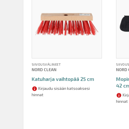
SIIVOUSVÄLINEET
SIIVOU
NORD CLEAN
NORD 
Katuharja vaihtopää 25 cm
Mopin
42 c
Kirjaudu sisään katsoaksesi
hinnat
Kir
hinnat