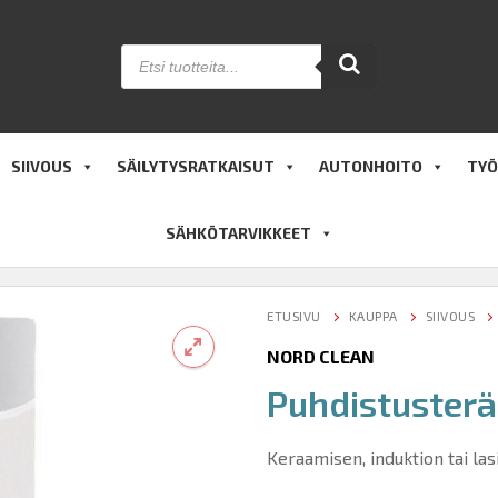
Products
search
SIIVOUS
SÄILYTYSRATKAISUT
AUTONHOITO
TYÖ
SÄHKÖTARVIKKEET
ETUSIVU
KAUPPA
SIIVOUS
NORD CLEAN
Puhdistusterä
🔍
Keraamisen, induktion tai la