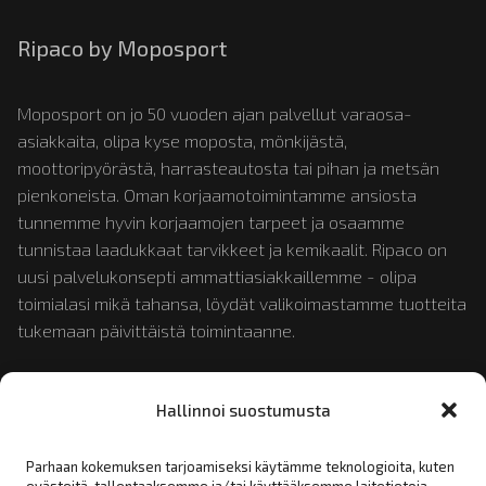
Ripaco by Moposport
Moposport on jo 50 vuoden ajan palvellut varaosa-
asiakkaita, olipa kyse moposta, mönkijästä,
moottoripyörästä, harrasteautosta tai pihan ja metsän
pienkoneista. Oman korjaamotoimintamme ansiosta
tunnemme hyvin korjaamojen tarpeet ja osaamme
tunnistaa laadukkaat tarvikkeet ja kemikaalit. Ripaco on
uusi palvelukonsepti ammattiasiakkaillemme - olipa
toimialasi mikä tahansa, löydät valikoimastamme tuotteita
tukemaan päivittäistä toimintaanne.
Tutustu myös:
mopotukku.fi
ja
moposport.fi
Hallinnoi suostumusta
Parhaan kokemuksen tarjoamiseksi käytämme teknologioita, kuten