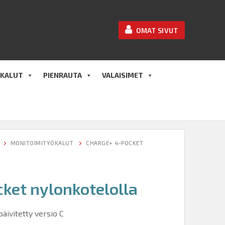
OMAT SIVUT
KALUT
PIENRAUTA
VALAISIMET
MONITOIMITYÖKALUT
CHARGE+ 4-POCKET
ket nylonkotelolla
äivitetty versio C