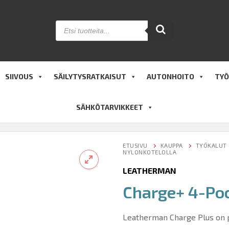
Products
search
SIIVOUS
SÄILYTYSRATKAISUT
AUTONHOITO
TYÖ
SÄHKÖTARVIKKEET
ETUSIVU
KAUPPA
TYÖKALUT
NYLONKOTELOLLA
LEATHERMAN
Charge+ 4-Poc
🔍
Leatherman Charge Plus on p