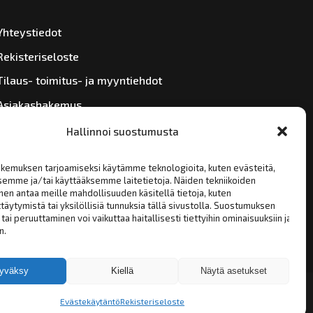
Yhteystiedot
Rekisteriseloste
Tilaus- toimitus- ja myyntiehdot
Asiakashakemus
Hallinnoi suostumusta
kemuksen tarjoamiseksi käytämme teknologioita, kuten evästeitä,
semme ja/tai käyttääksemme laitetietoja. Näiden tekniikoiden
en antaa meille mahdollisuuden käsitellä tietoja, kuten
täytymistä tai yksilöllisiä tunnuksia tällä sivustolla. Suostumuksen
tai peruuttaminen voi vaikuttaa haitallisesti tiettyihin ominaisuuksiin ja
n.
yväksy
Kiellä
Näytä asetukset
Evästekäytäntö
Rekisteriseloste