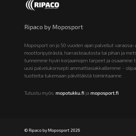
Ripaco by Moposport
Moposport on jo 50 vuoden ajan palvellut varaosa-a
moottoripyörästä, harrasteautosta tai pihan ja m
tunnemme hyvin korjaamojen tarpeet ja osaamme tun
uusi palvelukonsepti ammattiasiakkaillemme - olipa
tuotteita tukemaan päivittäistä toimintaanne.
Tutustu myös:
mopotukku.fi
ja
moposport.fi
© Ripaco by Moposport 2026