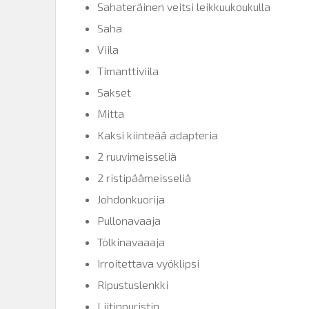
Sahateräinen veitsi leikkuukoukulla
Saha
Viila
Timanttiviila
Sakset
Mitta
Kaksi kiinteää adapteria
2 ruuvimeisseliä
2 ristipäämeisseliä
Johdonkuorija
Pullonavaaja
Tölkinavaaaja
Irroitettava vyöklipsi
Ripustuslenkki
Liitinpuristin