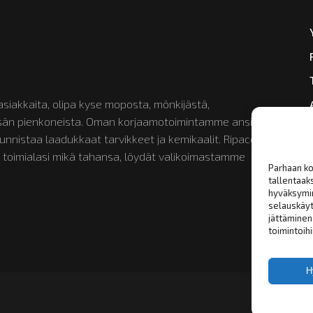
siakkaita, olipa kyse moposta, mönkijästä,
etsän pienkoneista. Oman korjaamotoimintamme ansiosta
nistaa laadukkaat tarvikkeet ja kemikaalit. Ripaco on
 toimialasi mikä tahansa, löydät valikoimastamme
Parhaan ko
tallentaak
hyväksymin
selauskäyt
jättäminen 
toimintoihi
H