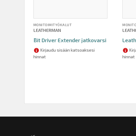
MONITOIMITYÖKALUT
MONITO
LEATHERMAN
LEAT
Bit Driver Extender jatkovarsi
Leat
Kirjaudu sisään katsoaksesi
Kir
hinnat
hinnat