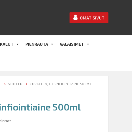
OMAT SIVUT
KALUT
PIENRAUTA
VALAISIMET
T
VOITELU
COVKLEEN, DESINFIOINTIAINE 500ML
infiointiaine 500ml
hinnat