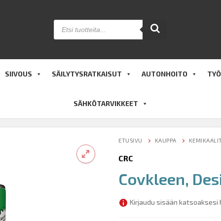
Products
search
SIIVOUS
SÄILYTYSRATKAISUT
AUTONHOITO
TYÖ
SÄHKÖTARVIKKEET
ETUSIVU
KAUPPA
KEMIKAALI
CRC
Covkleen, Des
🔍
Kirjaudu sisään katsoaksesi 