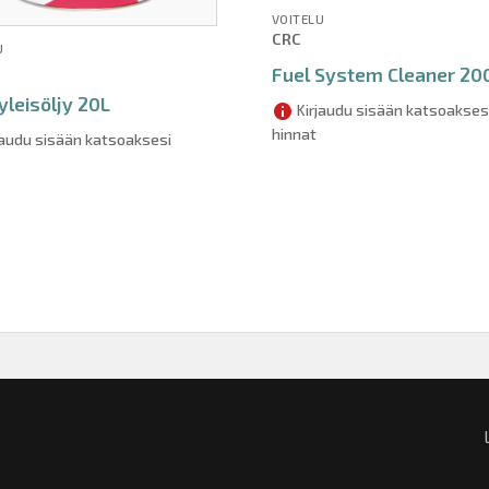
VOITELU
CRC
U
Fuel System Cleaner 2
 yleisöljy 20L
Kirjaudu sisään katsoakses
hinnat
jaudu sisään katsoaksesi