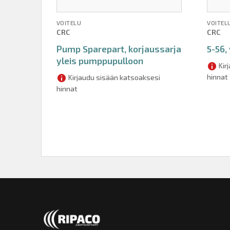
VOITELU
VOITEL
CRC
CRC
Pump Sparepart, korjaussarja
5-56,
yleis pumppupulloon
Kir
hinnat
Kirjaudu sisään katsoaksesi
hinnat