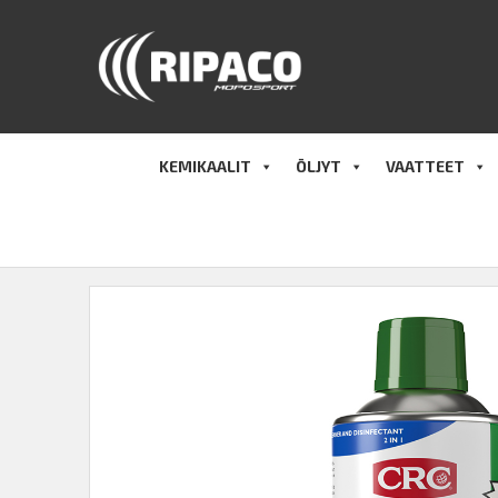
Hyppää
sisältöön
KEMIKAALIT
ÖLJYT
VAATTEET