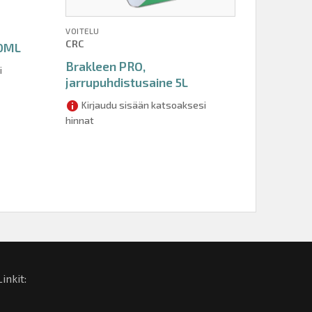
VOITELU
CRC
00ML
Brakleen PRO,
i
jarrupuhdistusaine 5L
Kirjaudu sisään katsoaksesi
hinnat
Linkit: