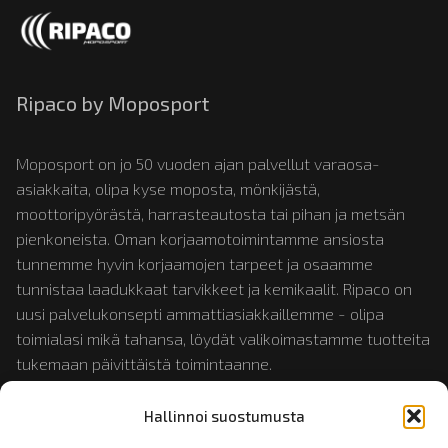
Ripaco by Moposport
Moposport on jo 50 vuoden ajan palvellut varaosa-
asiakkaita, olipa kyse moposta, mönkijästä,
moottoripyörästä, harrasteautosta tai pihan ja metsän
pienkoneista. Oman korjaamotoimintamme ansiosta
tunnemme hyvin korjaamojen tarpeet ja osaamme
tunnistaa laadukkaat tarvikkeet ja kemikaalit. Ripaco on
uusi palvelukonsepti ammattiasiakkaillemme - olipa
toimialasi mikä tahansa, löydät valikoimastamme tuotteita
tukemaan päivittäistä toimintaanne.
Hallinnoi suostumusta
Tutustu myös:
mopotukku.fi
ja
moposport.fi