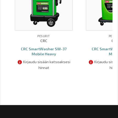
PESURIT
PESUR
CRC
CR
CRC SmartWasher SW-37
CRC SmartWa
Mobile Heavy
Mobi
Kirjaudu sisään katsoaksesi
Kirjaudu sisä
hinnat
hinn