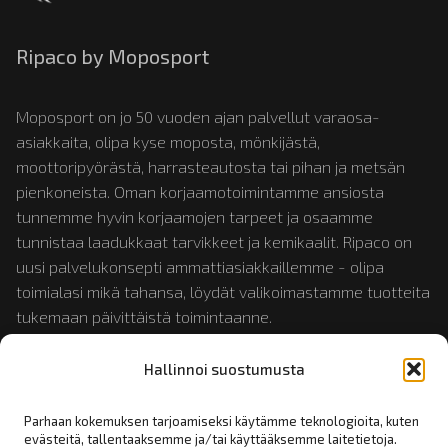
Ripaco by Moposport
Moposport on jo 50 vuoden ajan palvellut varaosa-
asiakkaita, olipa kyse moposta, mönkijästä,
moottoripyörästä, harrasteautosta tai pihan ja metsän
pienkoneista. Oman korjaamotoimintamme ansiosta
tunnemme hyvin korjaamojen tarpeet ja osaamme
tunnistaa laadukkaat tarvikkeet ja kemikaalit. Ripaco on
uusi palvelukonsepti ammattiasiakkaillemme - olipa
toimialasi mikä tahansa, löydät valikoimastamme tuotteita
tukemaan päivittäistä toimintaanne.
Hallinnoi suostumusta
Tutustu myös:
mopotukku.fi
ja
moposport.fi
Parhaan kokemuksen tarjoamiseksi käytämme teknologioita, kuten
evästeitä, tallentaaksemme ja/tai käyttääksemme laitetietoja.