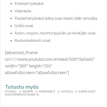
Erilaiset työkalut.
Valurauta
Puutarhatyökalut jotka ovat olleet sään armoilla.
Grillin osat.
Auton, mopon, moottoripyörän ja mönkijän osat.
Ruohonleikkurin osat.
[advanced_iframe
src=”//www.youtube.com/embed/SGtFi5a5wlU”
width=”560″ height=”314″
allowfullscreen=”allowfullscreen”]
Tutustu myös
ETUSIVU
KAUPPA
KEMIKAALIT
VOITELU
EVAPO RUST,
RUOSTEENPOISTOAINE 5L