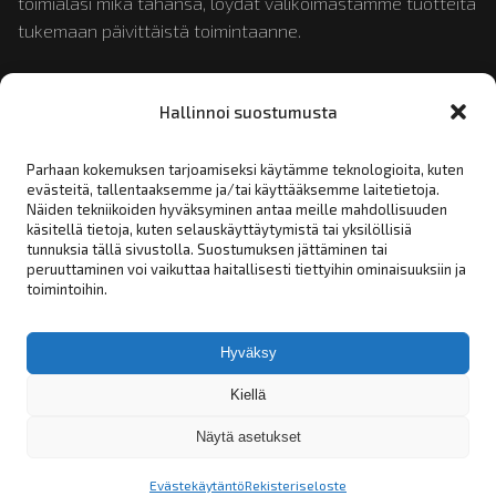
toimialasi mikä tahansa, löydät valikoimastamme tuotteita
tukemaan päivittäistä toimintaanne.
Tutustu myös:
mopotukku.fi
ja
moposport.fi
Hallinnoi suostumusta
Parhaan kokemuksen tarjoamiseksi käytämme teknologioita, kuten
evästeitä, tallentaaksemme ja/tai käyttääksemme laitetietoja.
Linkit:
Näiden tekniikoiden hyväksyminen antaa meille mahdollisuuden
käsitellä tietoja, kuten selauskäyttäytymistä tai yksilöllisiä
tunnuksia tällä sivustolla. Suostumuksen jättäminen tai
Yhteystiedot
peruuttaminen voi vaikuttaa haitallisesti tiettyihin ominaisuuksiin ja
toimintoihin.
Rekisteriseloste
Tilaus- toimitus- ja myyntiehdot
Hyväksy
Asiakashakemus
Kiellä
Näytä asetukset
© Ripaco by Moposport 2026
Evästekäytäntö
Rekisteriseloste