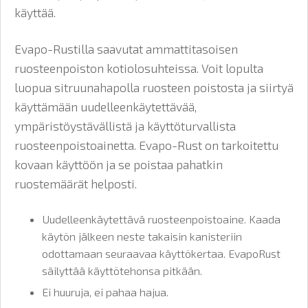
käyttää.
Evapo-Rustilla saavutat ammattitasoisen
ruosteenpoiston kotiolosuhteissa. Voit lopulta
luopua sitruunahapolla ruosteen poistosta ja siirtyä
käyttämään uudelleenkäytettävää,
ympäristöystävällistä ja käyttöturvallista
ruosteenpoistoainetta. Evapo-Rust on tarkoitettu
kovaan käyttöön ja se poistaa pahatkin
ruostemäärät helposti.
Uudelleenkäytettävä ruosteenpoistoaine. Kaada
käytön jälkeen neste takaisin kanisteriin
odottamaan seuraavaa käyttökertaa. EvapoRust
säilyttää käyttötehonsa pitkään.
Ei huuruja, ei pahaa hajua.