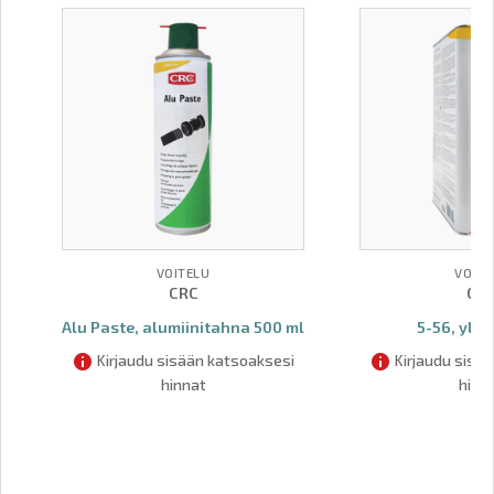
VOITELU
VOITE
CRC
CR
Alu Paste, alumiinitahna 500 ml
5-56, ylei
Kirjaudu sisään katsoaksesi
Kirjaudu sisä
hinnat
hinn