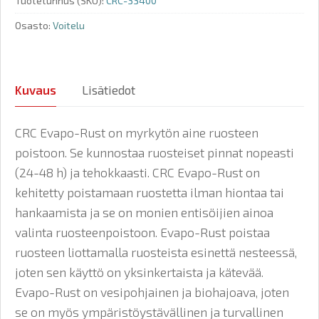
Tuotetunnus (SKU):
CRC-33400
Osasto:
Voitelu
Kuvaus
Lisätiedot
CRC Evapo-Rust on myrkytön aine ruosteen
poistoon. Se kunnostaa ruosteiset pinnat nopeasti
(24-48 h) ja tehokkaasti. CRC Evapo-Rust on
kehitetty poistamaan ruostetta ilman hiontaa tai
hankaamista ja se on monien entisöijien ainoa
valinta ruosteenpoistoon. Evapo-Rust poistaa
ruosteen liottamalla ruosteista esinettä nesteessä,
joten sen käyttö on yksinkertaista ja kätevää.
Evapo-Rust on vesipohjainen ja biohajoava, joten
se on myös ympäristöystävällinen ja turvallinen