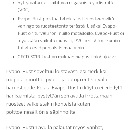
Syttymätön, ei haihtuvia orgaanisia yhdisteitä
(VOC).
Evapo-Rust poistaa tehokkaasti ruosteen eikä
vahingoita ruosteetonta terästä. Lisäksi Evapo-
Rust on turvallinen muille metalleille. Evapo-Rust ei
myöskään vaikuta muoviin, PVC:hen, Viton-kumiin
tai ei-oksidipohjaisiin maaleihin.
OECD 301B-testien mukaan helposti biohajoava.
Evapo-Rust soveltuu loistavasti esimerkiksi
mopoja, moottoripyöriä ja autoja entisöivälle
harrastajalle. Koska Evapo-Rustin käyttö ei edellytä
hankaamista, pystytään sen avulla irrottamaan
ruosteet vaikeistakin kohteista kuten
polttoainesäiliön sisäpinnoilta.
Evapo-Rustin avulla palautat myös vanhat,