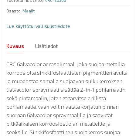
Tuotetunnus (SKU):
CRC-20566
Osasto:
Maalit
Lue käyttöturvallisuustiedote
Kuvaus
Lisätiedot
CRC Galvacolor aerosolimaali joka suojaa metallia
korroosiolta sinkkifosfaattisten pigmenttien avulla
ja muodostaa samalla suojaavan sulkukerroksen.
Galvacolor spraymaali sisältää 2-in-1 pohjamaalin
sekä pintamaalin, joten et tarvitse erillistä
pohjamaalia, vaan voit maalata korjatun pinnan
suoraan Galvacolor spraymaalilla ja saavutat
pitkäaikaisen korroosiosuojan metalleille ja
seoksille. Sinkkifosfaattinen suojakerros suojaa