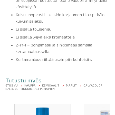
on suojassa ruosteelta jopa 3 vuoden ajan yhdellä
käsittelyllä.
Kuivuu nopeasti – ei sido korjaamon tilaa pitkäksi
kuivumisajaksi.
Ei sisällä tolueenia.
Ei sisällä lyijyä eikä kromaatteja.
2-in-1 – pohjamaali ja sinkkimaali samalla
kertamaalauksella.
Kertamaalaus riittää useimpiin kohteisiin.
Tutustu myös
ETUSIVU
KAUPPA
KEMIKAALIT
MAALIT
GALVACOLOR
RAL3000, SINKKIMAALI PUNAINEN