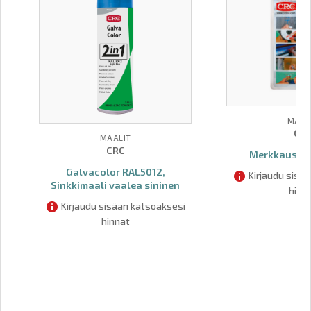
MAAL
CR
MAALIT
CRC
Merkkaustus
Galvacolor RAL5012,
Kirjaudu sisä
Sinkkimaali vaalea sininen
hinn
Kirjaudu sisään katsoaksesi
hinnat