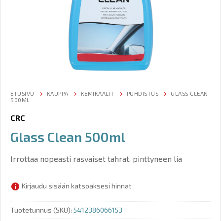
ETUSIVU
KAUPPA
KEMIKAALIT
PUHDISTUS
GLASS CLEAN
500ML
CRC
Glass Clean 500ml
Irrottaa nopeasti rasvaiset tahrat, pinttyneen lia
Kirjaudu sisään katsoaksesi hinnat
Tuotetunnus (SKU):
5412386066153