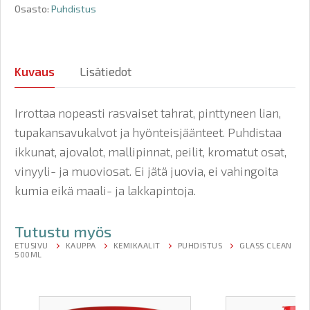
Osasto:
Puhdistus
Kuvaus
Lisätiedot
Irrottaa nopeasti rasvaiset tahrat, pinttyneen lian,
tupakansavukalvot ja hyönteisjäänteet. Puhdistaa
ikkunat, ajovalot, mallipinnat, peilit, kromatut osat,
vinyyli- ja muoviosat. Ei jätä juovia, ei vahingoita
kumia eikä maali- ja lakkapintoja.
Tutustu myös
ETUSIVU
KAUPPA
KEMIKAALIT
PUHDISTUS
GLASS CLEAN
500ML