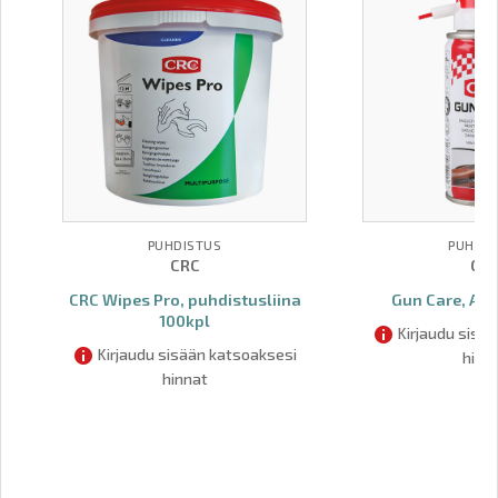
PUHDISTUS
PUHDIS
CRC
CR
CRC Wipes Pro, puhdistusliina
Gun Care, Ase
100kpl
Kirjaudu sisä
Kirjaudu sisään katsoaksesi
hinn
hinnat