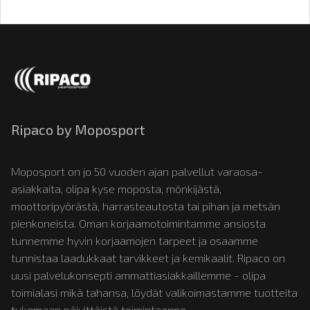
Ripaco by Moposport
Moposport on jo 50 vuoden ajan palvellut varaosa-
asiakkaita, olipa kyse moposta, mönkijästä,
moottoripyörästä, harrasteautosta tai pihan ja metsän
pienkoneista. Oman korjaamotoimintamme ansiosta
tunnemme hyvin korjaamojen tarpeet ja osaamme
tunnistaa laadukkaat tarvikkeet ja kemikaalit. Ripaco on
uusi palvelukonsepti ammattiasiakkaillemme - olipa
toimialasi mikä tahansa, löydät valikoimastamme tuotteita
tukemaan päivittäistä toimintaanne.