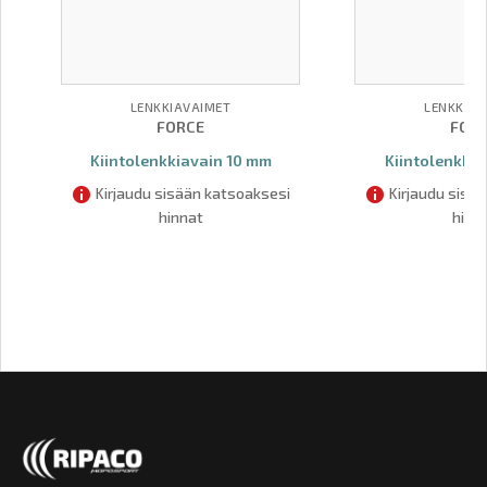
LENKKIAVAIMET
LENKKIAV
FORCE
FOR
Kiintolenkkiavain 10 mm
Kiintolenkkia
Kirjaudu sisään katsoaksesi
Kirjaudu sisä
hinnat
hinn