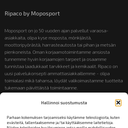
Ripaco by Moposport
Moposport on jo 50 vuoden ajan palvellut varaosa-
asiakkaita, olipa kyse moposta, mönkijästä,
moottoripyörästä, harrasteautosta tai pihan ja metsän
pienkoneista. Oman korjaamotoimintamme ansiosta
tunnemme hyvin korjaamojen tarpeet ja osaamme
tunnistaa laadukkaat tarvikkeet ja kemikaalit. Ripaco on
uusi palvelukonsepti ammattiasiakkaillemme - olipa
toimialasi mikä tahansa, löydät valikoimastamme tuotteita
tukemaan päivittäistä toimintaanne.
Hallinnoi suostumusta
Tutustu myös:
mopotukku.fi
ja
moposport.fi
Parhaan kokemuksen tarjoamiseksi käytämme teknologioita, kuten
evästeitä, tallentaaksemme ja/tai käyttääksemme laitetietoja.
Näiden tekniikoiden hyväksyminen antaa meille mahdollisuuden