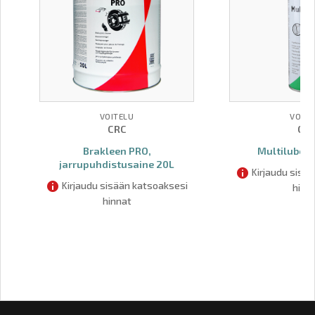
VOITELU
VOITE
CRC
CR
Brakleen PRO,
Multilube P
jarrupuhdistusaine 20L
Kirjaudu sisä
Kirjaudu sisään katsoaksesi
hinn
hinnat