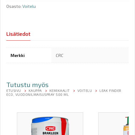
Osasto:
Voitelu
Lisätiedot
Merkki
CRC
Tutustu myös
ETUSIVU
KAUPPA
KEMIKAALIT
VOITELU
LEAK FINDER
ECO, VUODONILMAISUSPRAY 500 ML