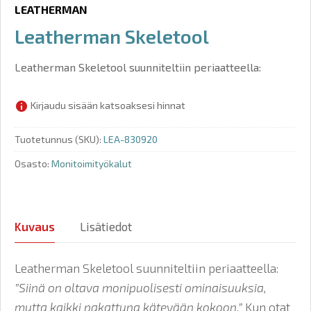
LEATHERMAN
Leatherman Skeletool
Leatherman Skeletool suunniteltiin periaatteella:
Kirjaudu sisään katsoaksesi hinnat
Tuotetunnus (SKU):
LEA-830920
Osasto:
Monitoimityökalut
Kuvaus
Lisätiedot
Leatherman Skeletool suunniteltiin periaatteella:
”Siinä on oltava monipuolisesti ominaisuuksia,
mutta kaikki pakattuna kätevään kokoon.”
Kun otat