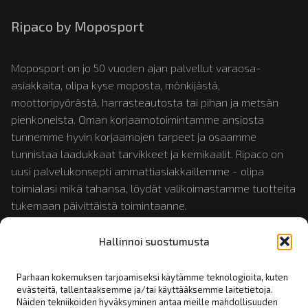
Ripaco by Moposport
Moposport on jo 50 vuoden ajan palvellut varaosa-
asiakkaita, olipa kyse moposta, mönkijästä,
moottoripyörästä, harrasteautosta tai pihan ja metsän
pienkoneista. Oman korjaamotoimintamme ansiosta
tunnemme hyvin korjaamojen tarpeet ja osaamme
tunnistaa laadukkaat tarvikkeet ja kemikaalit. Ripaco on
uusi palvelukonsepti ammattiasiakkaillemme - olipa
toimialasi mikä tahansa, löydät valikoimastamme tuotteita
tukemaan päivittäistä toimintaanne.
Hallinnoi suostumusta
Tutustu myös:
mopotukku.fi
ja
moposport.fi
Parhaan kokemuksen tarjoamiseksi käytämme teknologioita, kuten
evästeitä, tallentaaksemme ja/tai käyttääksemme laitetietoja.
Näiden tekniikoiden hyväksyminen antaa meille mahdollisuuden
Linkit: