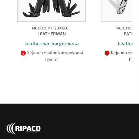
MONITOIMITYÖKALUT
MONITOIMIT
LEATHERMAN
LEATHE
Leatherman Surge musta
Leatherm
Kirjaudu sisään katsoaksesi
Kirjaudu sisä
hinnat
hinn