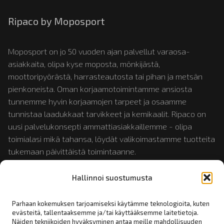
Ripaco by Moposport
Moposport on jo 50 vuoden ajan palvellut varaosa-
asiakkaita, olipa kyse moposta, mönkijästä,
moottoripyörästä, harrasteautosta tai pihan ja metsän
pienkoneista. Oman korjaamotoimintamme ansiosta
tunnemme hyvin korjaamojen tarpeet ja osaamme
tunnistaa laadukkaat tarvikkeet ja kemikaalit. Ripaco on
uusi palvelukonsepti ammattiasiakkaillemme - olipa
toimialasi mikä tahansa, löydät valikoimastamme tuotteita
tukemaan päivittäistä toimintaanne.
Hallinnoi suostumusta
Tutustu myös:
mopotukku.fi
ja
moposport.fi
Parhaan kokemuksen tarjoamiseksi käytämme teknologioita, kuten
evästeitä, tallentaaksemme ja/tai käyttääksemme laitetietoja.
Näiden tekniikoiden hyväksyminen antaa meille mahdollisuuden