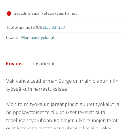
Kirjaudu sisään katsoaksesi hinnat
Tuotetunnus (SKU):
LEA-831333
Osasto:
Monitoimityökalut
Kuvaus
Lisätiedot
Väkivahva Leatherman Surge on mainio apuri niin
työssä kuin harrastuksissa.
Monitoimityökalun järeät pihdit, suuret työkalut ja
helppokäyttöiset terälukitukset tekevät siitä
todellisen työjuhdan. Kahvojen ulkoreunojen terät
ovat kätevästi avattavissa yhdellä kädellä, joka