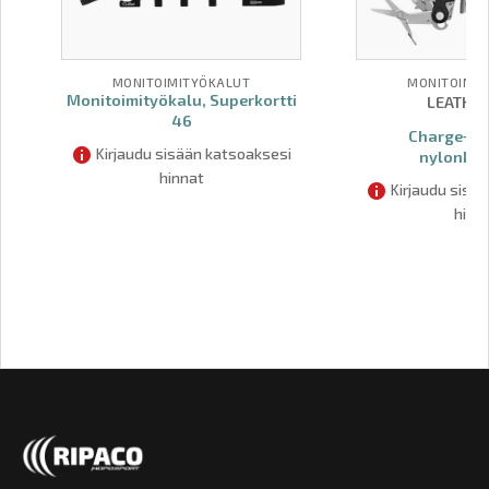
MONITOIMITYÖKALUT
MONITOIMIT
Monitoimityökalu, Superkortti
LEATHE
46
Charge+ 4
Kirjaudu sisään katsoaksesi
nylonkot
hinnat
Kirjaudu sisä
hinn