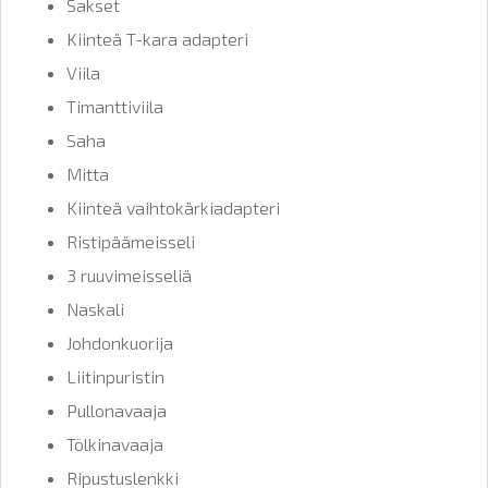
Sakset
Kiinteä T-kara adapteri
Viila
Timanttiviila
Saha
Mitta
Kiinteä vaihtokärkiadapteri
Ristipäämeisseli
3 ruuvimeisseliä
Naskali
Johdonkuorija
Liitinpuristin
Pullonavaaja
Tölkinavaaja
Ripustuslenkki