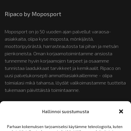
Ripaco by Moposport
Moposport on jo 50 vuoden ajan palvellut varaosa-
asiakkaita, olipa kyse moposta, mönkijästä,
moottoripyörästä, harrasteautosta tai pihan ja metsän
pienkoneista. Oman korjaamotoimintamme ansiosta
tunnemme hyvin korjaamojen tarpeet ja osaamme
tunnistaa laadukkaat tarvikkeet ja kemikaalit. Ripaco on
uusi palvelukonsepti ammattiasiakkaillemme - olipa
toimialasi mikä tahansa, löydät valikoimastamme tuotteita
tukemaan päivittäistä toimintaanne.
Tutustu myös:
mopotukku.fi
ja
moposport.fi
Hallinnoi suostumusta
Parhaan kokemuksen tarjoamiseksi käytämme teknologioita, kuten