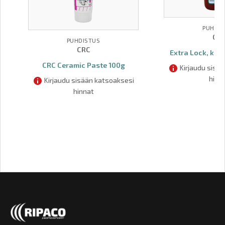
PUHDIS
CR
PUHDISTUS
CRC
Extra Lock, kier
CRC Ceramic Paste 100g
Kirjaudu sisä
hinn
Kirjaudu sisään katsoaksesi
hinnat