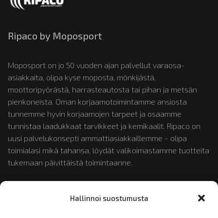
Ripaco by Moposport
Moposport on jo 50 vuoden ajan palvellut varaosa-
asiakkaita, olipa kyse moposta, mönkijästä,
moottoripyörästä, harrasteautosta tai pihan ja metsän
pienkoneista. Oman korjaamotoimintamme ansiosta
tunnemme hyvin korjaamojen tarpeet ja osaamme
tunnistaa laadukkaat tarvikkeet ja kemikaalit. Ripaco on
uusi palvelukonsepti ammattiasiakkaillemme - olipa
toimialasi mikä tahansa, löydät valikoimastamme tuotteita
tukemaan päivittäistä toimintaanne.
Tutustu myös:
mopotukku.fi
ja
moposport.fi
Hallinnoi suostumusta