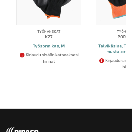
TYÖHANSKAT
TYÖHAN
K27
PORTW
Työsormikas, M
Talvikäsine, Th
musta-orans
Kirjaudu sisään katsoaksesi
Kirjaudu sisä
hinnat
hinn