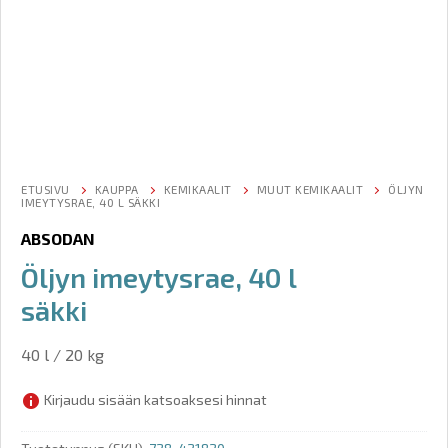
ETUSIVU
KAUPPA
KEMIKAALIT
MUUT KEMIKAALIT
ÖLJYN
IMEYTYSRAE, 40 L SÄKKI
ABSODAN
Öljyn imeytysrae, 40 l
säkki
40 l / 20 kg
Kirjaudu sisään katsoaksesi hinnat