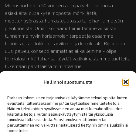
Moposport on jo 50 vuoden ajan palvellut varaosa-
asiakkaita, olipa kyse moposta, mönkijästä,
moottoripyörästä, harrasteautosta tai pihan ja metsän
pienkoneista. Oman korjaamotoimintamme ansiosta
tunnemme hyvin korjaamojen tarpeet ja osaamme
tunnistaa laadukkaat tarvikkeet ja kemikaalit. Ripaco on
uusi palvelukonsepti ammattiasiakkaillemme - olipa
toimialasi mikä tahansa, löydät valikoimastamme tuotteita
tukemaan päivittäistä toimintaanne.
Hallinnoi suostumusta
Tutustu myös:
mopotukku.fi
ja
moposport.fi
Parhaan kokemuksen tarjoamiseksi käytämme teknologioita, kuten
evästeitä, tallentaaksemme ja/tai käyttääksemme laitetietoja.
Näiden tekniikoiden hyväksyminen antaa meille mahdollisuuden
Linkit:
käsitellä tietoja, kuten selauskäyttäytymistä tai yksilöllisiä
tunnuksia tällä sivustolla. Suostumuksen jättäminen tai
peruuttaminen voi vaikuttaa haitallisesti tiettyihin ominaisuuksiin ja
Yhteystiedot
toimintoihin.