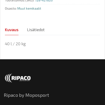
Tuotetunnus (SKU):
728-421820
Osasto:
Muut kemikaalit
Kuvaus
Lisätiedot
40 l / 20 kg
Ripaco by Moposport