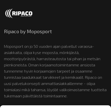
Ripaco by Moposport
Moposport on jo 50 vuoden ajan palvellut varaosa-
asiakkaita, olipa kyse moposta, mönkijästä,
moottoripyörästä, harrasteautosta tai pihan ja metsän
pienkoneista. Oman korjaamotoimintamme ansiosta
tunnemme hyvin korjaamojen tarpeet ja osaamme
tunnistaa laadukkaat tarvikkeet ja kemikaalit. Ripaco on
uusi palvelukonsepti ammattiasiakkaillemme - olipa
toimialasi mikä tahansa, löydät valikoimastamme tuotteita
tukemaan päivittäistä toimintaanne.
Tutustu myös:
mopotukku.fi
ja
moposport.fi