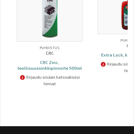
PUHDIS
CR
PUHDISTUS
CRC
Extra Lock, kier
CRC Zinc,
Kirjaudu sisä
teollisuussinkkipinnoite 500ml
hinn
Kirjaudu sisään katsoaksesi
hinnat