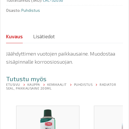
Tuotetunnus (SKU):
CRC-32036
Osasto:
Puhdistus
Kuvaus
Lisätiedot
Jäähdyttimen vuotojen paikkausaine. Muodostaa
sisäpinnalle korroosiosuojan.
Tutustu myös
ETUSIVU
KAUPPA
KEMIKAALIT
PUHDISTUS
RADIATOR
SEAL, PAIKKAUSAINE 200ML