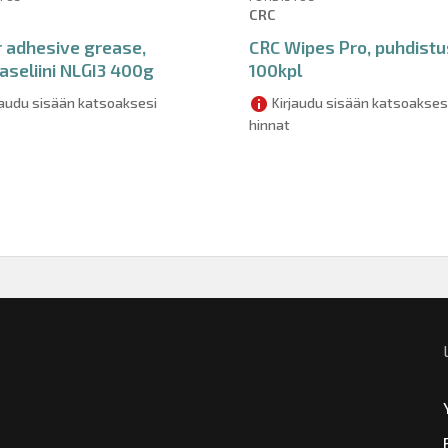
CRC
 adhesive grease,
CRC Wipes Pro, puhdistus
aseliini NLGI3 400g
100kpl
jaudu sisään katsoaksesi
Kirjaudu sisään katsoakses
hinnat