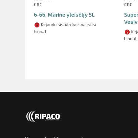
CRC
CRC
6-66, Marine yleisöljy 5L
Super
Vesiv
Kirjaudu sisään katsoaksesi
hinnat
Kir
hinnat