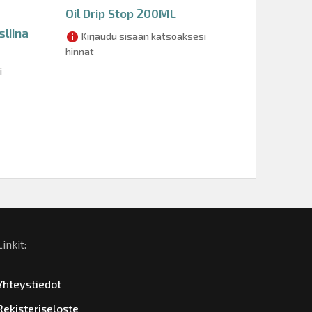
Oil Drip Stop 200ML
liina
Kirjaudu sisään katsoaksesi
hinnat
i
Linkit:
Yhteystiedot
Rekisteriseloste