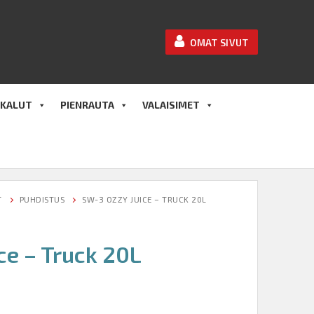
OMAT SIVUT
KALUT
PIENRAUTA
VALAISIMET
T
PUHDISTUS
SW-3 OZZY JUICE – TRUCK 20L
ce – Truck 20L