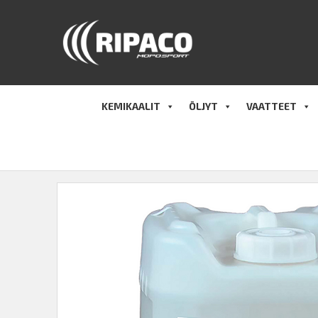
Hyppää
sisältöön
KEMIKAALIT
ÖLJYT
VAATTEET