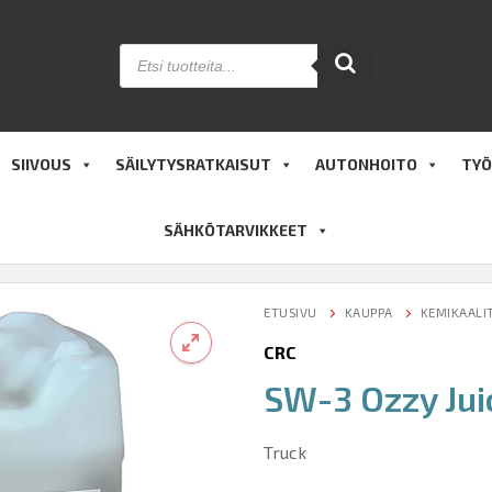
Products
search
SIIVOUS
SÄILYTYSRATKAISUT
AUTONHOITO
TYÖ
SÄHKÖTARVIKKEET
ETUSIVU
KAUPPA
KEMIKAALI
CRC
SW-3 Ozzy Jui
🔍
Truck