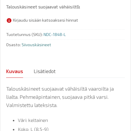
Talouskäsineet suojaavat vähäisilt&
Kirjaudu sisään katsoaksesi hinnat
Tuotetunnus (SKU):
NDC-1848-L
Osasto:
Siivouskäsineet
Kuvaus
Lisätiedot
Talouskäsineet suojaavat vähäisiltä vaaroilta ja
lialta. Pehmeäpintainen, suojaava pitkä varsi.
Valmistettu lateksista.
Väri: keltainen
Koko: L (8,5-9)