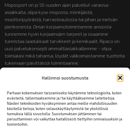
Moposport on jo 50 vuoden ajan palvellut varaosa-
asiakkaita, olipa kyse moposta, mönkijästä,
moottoripyörästä, harrasteautosta tai pihan ja metsän
pienkoneista. Oman korjaamotoimintamme ansiosta
tunnemme hyvin korjaamojen tarpeet ja osaamme
tunnistaa laadukkaat tarvikkeet ja kemikaalit. Ripaco on
uusi palvelukonsepti ammattiasiakkaillemme - olipa
toimialasi mikä tahansa, löydät valikoimastamme tuotteita
tukemaan päivittäistä toimintaanne.
Hallinnoi suostumusta
Tutustu myös:
mopotukku.fi
ja
moposport.fi
Parhaan kokemuksen tarjoamiseksi käytämme teknologioita, kuten
evästeitä, tallentaaksemme ja/tai käyttääksemme laitetietoja.
Näiden tekniikoiden hyväksyminen antaa meille mahdollisuuden
Linkit:
käsitellä tietoja, kuten selauskäyttäytymistä tai yksilöllisiä
tunnuksia tällä sivustolla. Suostumuksen jättäminen tai
peruuttaminen voi vaikuttaa haitallisesti tiettyihin ominaisuuksiin ja
Yhteystiedot
toimintoihin.