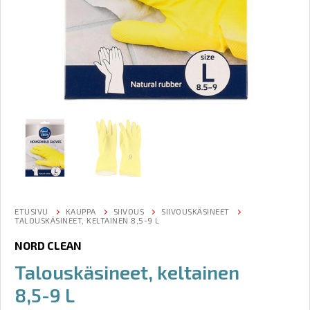
ETUSIVU
KAUPPA
SIIVOUS
SIIVOUSKÄSINEET
TALOUSKÄSINEET, KELTAINEN 8,5-9 L
NORD CLEAN
Talouskäsineet, keltainen
8,5-9 L