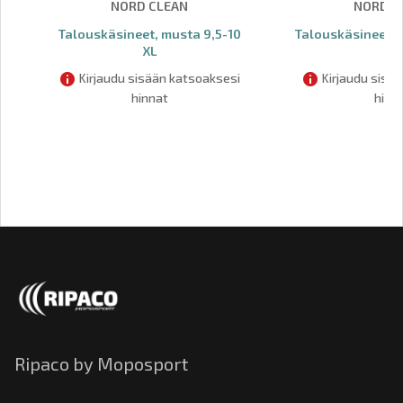
NORD CLEAN
NORD C
Talouskäsineet, musta 9,5-10
Talouskäsineet, k
XL
M
Kirjaudu sisään katsoaksesi
Kirjaudu sisä
hinnat
hinn
Ripaco by Moposport