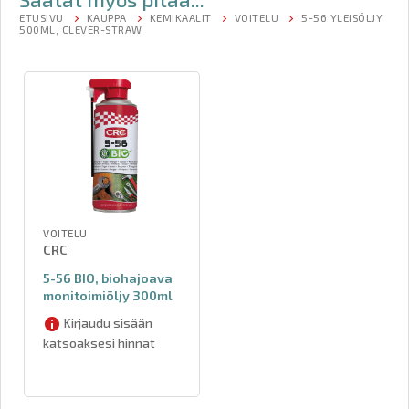
ETUSIVU
KAUPPA
KEMIKAALIT
VOITELU
5-56 YLEISÖLJY
500ML, CLEVER-STRAW
VOITELU
CRC
5-56 BIO, biohajoava
monitoimiöljy 300ml
Kirjaudu sisään
katsoaksesi hinnat