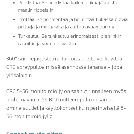
Puhdistaa: Se puhdistaa kaikkea liimajäämistä
maalin rippeisiin.
Irrottaa: Se pehmentää ja höllentää tiukassa olevia
pultteja ja muttereita ja auttaa avaamaan ne.
Tunkeutuu: Se tunkeutuu erinomaisesti pieniinkin
rakoihin ja voitelee syvältä.
360° suihkejärjestelmä tarkoittaa, että voi käyttää
CRC spraypulloa missä asennossa tahansa – jopa
ylösalaisin.
CRC 5-56 monitoimiöljy on saanut rinnalleen myös
biohajoavan 5-56 BIO tuotteen, jolla on samat
ominaisuudet ja käyttökohteet kuin perinteisellä 5-
56 monitoimiöljyllä.
Saatat myös pitää...