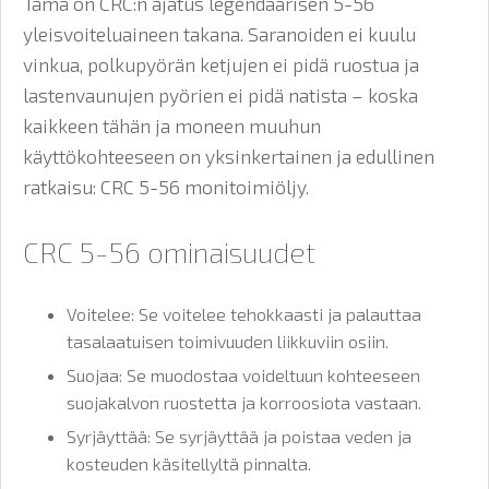
Tämä on CRC:n ajatus legendaarisen 5-56
yleisvoiteluaineen takana. Saranoiden ei kuulu
vinkua, polkupyörän ketjujen ei pidä ruostua ja
lastenvaunujen pyörien ei pidä natista – koska
kaikkeen tähän ja moneen muuhun
käyttökohteeseen on yksinkertainen ja edullinen
ratkaisu: CRC 5-56 monitoimiöljy.
CRC 5-56 ominaisuudet
Voitelee: Se voitelee tehokkaasti ja palauttaa
tasalaatuisen toimivuuden liikkuviin osiin.
Suojaa: Se muodostaa voideltuun kohteeseen
suojakalvon ruostetta ja korroosiota vastaan.
Syrjäyttää: Se syrjäyttää ja poistaa veden ja
kosteuden käsitellyltä pinnalta.