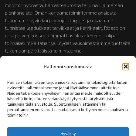
moottoripyörästä, harrasteautosta tai pihan ja metsän
pienkoneista. Oman korjaamotoimintamme ansiosta
tunnemme hyvin korjaamojen tarpeet ja osaamme
tunnistaa laadukkaat tarvikkeet ja kemikaalit. Ripaco on
uusi palvelukonsepti ammattiasiakkaillemme - olipa
toimialasi mikä tahansa, löydät valikoimastamme tuotteita
tukemaan päivittäistä toimintaanne.
Hallinnoi suostumusta
Tutustu myös:
mopotukku.fi
ja
moposport.fi
Parhaan kokemuksen tarjoamiseksi käytämme teknologioita, kuten
evästeitä, tallentaaksemme ja/tai käyttääksemme laitetietoja.
Näiden tekniikoiden hyväksyminen antaa meille mahdollisuuden
Linkit:
käsitellä tietoja, kuten selauskäyttäytymistä tai yksilöllisiä
tunnuksia tällä sivustolla. Suostumuksen jättäminen tai
peruuttaminen voi vaikuttaa haitallisesti tiettyihin ominaisuuksiin ja
Yhteystiedot
toimintoihin.
Rekisteriseloste
Tilaus- toimitus- ja myyntiehdot
Hyväksy