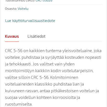
Tuotetunnus (SKU):
CRC-33026
Osasto:
Voitelu
Lue käyttöturvallisuustiedote
Kuvaus
Lisätiedot
CRC 5-56 on kaikkien tuntema yleisvoiteluaine, joka
voitelee, puhdistaa ja syrjäyttää kosteuden nopeasti
ja tehokkaasti. Jos valitset vain yhden
monitoimiöljyn kaikkiin kodin voitelutarpeisiin,
valitse silloin CRC 5-56. Kolmitoiminen
voiteluaineiden klassikko puhdistaa lian ja
kuivuneen rasvan, antaa pitkäkestoisen voitelun ja
suojaa voidellun kohteen korroosiolta ja
ruostumiselta.