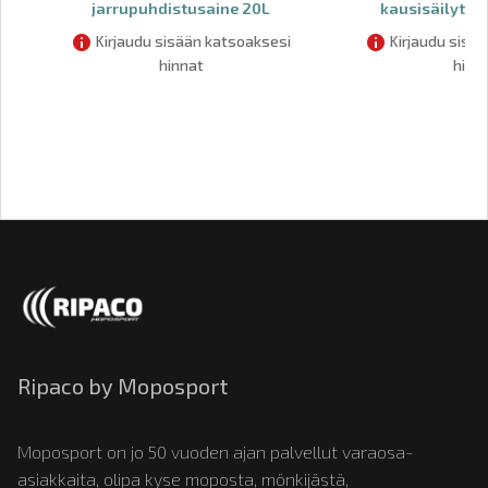
jarrupuhdistusaine 20L
kausisäilytys
Kirjaudu sisään katsoaksesi
Kirjaudu sisä
hinnat
hinn
Ripaco by Moposport
Moposport on jo 50 vuoden ajan palvellut varaosa-
asiakkaita, olipa kyse moposta, mönkijästä,