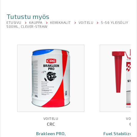
Tutustu myös
ETUSIVU
KAUPPA
KEMIKAALIT
VOITELU
5-56 YLEISÖLJY
500ML, CLEVER-STRAW
VOITELU
VOITE
CRC
CR
Brakleen PRO,
Fuel Stabilizer,