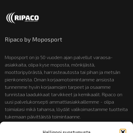
Ripaco by Moposport
Moposport on jo 50 vuoden ajan palvellut varaosa-
asiakkaita, olipa kyse moposta, mönkijästä,
moottoripyörästä, harrasteautosta tai pihan ja metsän
pienkoneista. Oman korjaamotoimintamme ansiosta
tunnemme hyvin korjaamojen tarpeet ja osaamme
tunnistaa laadukkaat tarvikkeet ja kemikaalit. Ripaco on
uusi palvelukonsepti ammattiasiakkaillemme - olipa
toimialasi mikä tahansa, löydät valikoimastamme tuotteita
tukemaan päivittäistä toimintaanne.
Hallinnoi suostumusta