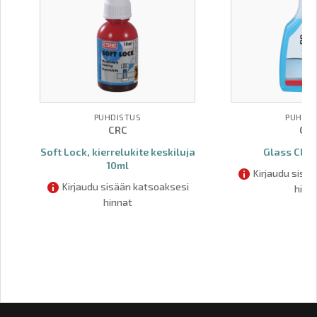
PUHDISTUS
PUHDIS
CRC
CR
Soft Lock, kierrelukite keskiluja
Glass Clea
10ml
Kirjaudu sisä
Kirjaudu sisään katsoaksesi
hinn
hinnat