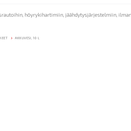
ysrautoihin, höyrykihartimiin, jäähdytysjärjestelmiin, ilm
KEET
AKKUVESI, 10 L