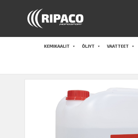
Hyppää
sisältöön
KEMIKAALIT
ÖLJYT
VAATTEET