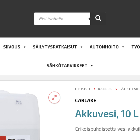
Products
search
SIIVOUS
SÄILYTYSRATKAISUT
AUTONHOITO
TYÖ
SÄHKÖTARVIKKEET
ETUSIVU
KAUPPA
SÄHKÖTARV
CARLAKE
Akkuvesi, 10 L
🔍
Erikoispuhdistettu vesi akkui