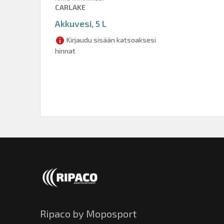
CARLAKE
Akkuvesi, 5 L
Kirjaudu sisään katsoaksesi
hinnat
Ripaco by Moposport