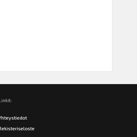
Linkit:
Yhteystiedot
Rekisteriseloste