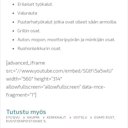
Erilaiset työkalut.
Valurauta
Puutarhatyökalut jotka ovat olleet sään armoilla.
Grillin osat.
Auton, mopon, moottoripyörän ja mönkijän osat.
Ruohonleikkurin osat.
[advanced_iframe
src=”//www.youtube.com/embed/SGtFi5a5wlU”
width=”560″ height=”314″
allowfullscreen=”allowfullscreen” data-mce-
fragment=”1″]
Tutustu myös
ETUSIVU
KAUPPA
KEMIKAALIT
VOITELU
EVAPO RUST,
RUOSTEENPOISTOAINE 1L