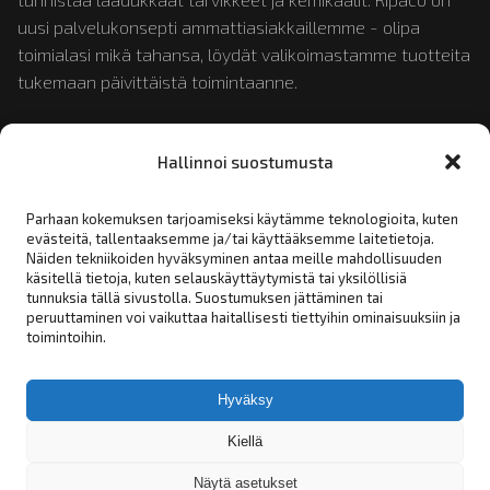
uusi palvelukonsepti ammattiasiakkaillemme - olipa
toimialasi mikä tahansa, löydät valikoimastamme tuotteita
tukemaan päivittäistä toimintaanne.
Tutustu myös:
mopotukku.fi
ja
moposport.fi
Hallinnoi suostumusta
Parhaan kokemuksen tarjoamiseksi käytämme teknologioita, kuten
evästeitä, tallentaaksemme ja/tai käyttääksemme laitetietoja.
Linkit:
Näiden tekniikoiden hyväksyminen antaa meille mahdollisuuden
käsitellä tietoja, kuten selauskäyttäytymistä tai yksilöllisiä
tunnuksia tällä sivustolla. Suostumuksen jättäminen tai
Yhteystiedot
peruuttaminen voi vaikuttaa haitallisesti tiettyihin ominaisuuksiin ja
toimintoihin.
Rekisteriseloste
Tilaus- toimitus- ja myyntiehdot
Hyväksy
Asiakashakemus
Kiellä
Näytä asetukset