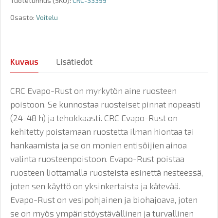
Tuotetunnus (SKU):
CRC-33399
Osasto:
Voitelu
Kuvaus
Lisätiedot
CRC Evapo-Rust on myrkytön aine ruosteen
poistoon. Se kunnostaa ruosteiset pinnat nopeasti
(24-48 h) ja tehokkaasti. CRC Evapo-Rust on
kehitetty poistamaan ruostetta ilman hiontaa tai
hankaamista ja se on monien entisöijien ainoa
valinta ruosteenpoistoon. Evapo-Rust poistaa
ruosteen liottamalla ruosteista esinettä nesteessä,
joten sen käyttö on yksinkertaista ja kätevää.
Evapo-Rust on vesipohjainen ja biohajoava, joten
se on myös ympäristöystävällinen ja turvallinen