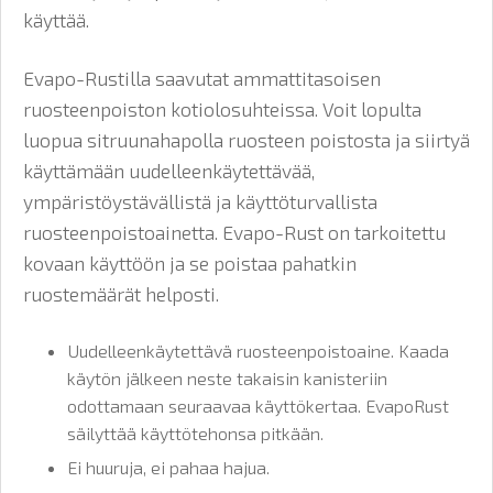
käyttää.
Evapo-Rustilla saavutat ammattitasoisen
ruosteenpoiston kotiolosuhteissa. Voit lopulta
luopua sitruunahapolla ruosteen poistosta ja siirtyä
käyttämään uudelleenkäytettävää,
ympäristöystävällistä ja käyttöturvallista
ruosteenpoistoainetta. Evapo-Rust on tarkoitettu
kovaan käyttöön ja se poistaa pahatkin
ruostemäärät helposti.
Uudelleenkäytettävä ruosteenpoistoaine. Kaada
käytön jälkeen neste takaisin kanisteriin
odottamaan seuraavaa käyttökertaa. EvapoRust
säilyttää käyttötehonsa pitkään.
Ei huuruja, ei pahaa hajua.