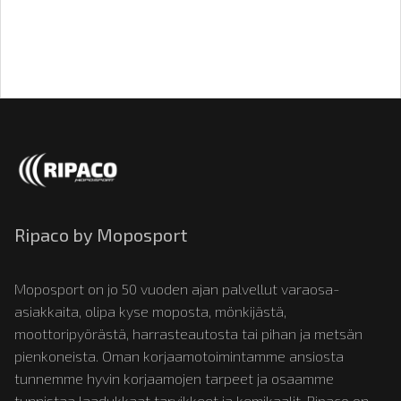
Ripaco by Moposport
Moposport on jo 50 vuoden ajan palvellut varaosa-
asiakkaita, olipa kyse moposta, mönkijästä,
moottoripyörästä, harrasteautosta tai pihan ja metsän
pienkoneista. Oman korjaamotoimintamme ansiosta
tunnemme hyvin korjaamojen tarpeet ja osaamme
tunnistaa laadukkaat tarvikkeet ja kemikaalit. Ripaco on