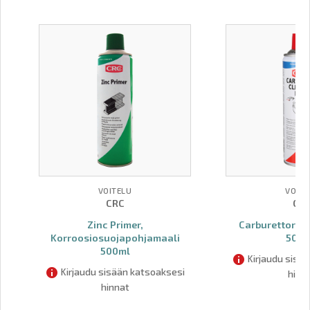
VOITELU
VOITE
CRC
CR
Zinc Primer,
Carburettor & 
Korroosiosuojapohjamaali
500
500ml
Kirjaudu sisä
Kirjaudu sisään katsoaksesi
hinn
hinnat