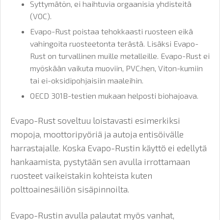
Syttymätön, ei haihtuvia orgaanisia yhdisteitä
(VOC).
Evapo-Rust poistaa tehokkaasti ruosteen eikä
vahingoita ruosteetonta terästä. Lisäksi Evapo-
Rust on turvallinen muille metalleille. Evapo-Rust ei
myöskään vaikuta muoviin, PVC:hen, Viton-kumiin
tai ei-oksidipohjaisiin maaleihin.
OECD 301B-testien mukaan helposti biohajoava.
Evapo-Rust soveltuu loistavasti esimerkiksi
mopoja, moottoripyöriä ja autoja entisöivälle
harrastajalle. Koska Evapo-Rustin käyttö ei edellytä
hankaamista, pystytään sen avulla irrottamaan
ruosteet vaikeistakin kohteista kuten
polttoainesäiliön sisäpinnoilta.
Evapo-Rustin avulla palautat myös vanhat,