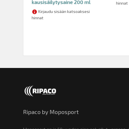
kausisäilytysaine 200 ml
hinnat
Kirjaudu sisään katsoaksesi
hinnat
Ripaco by Moposport