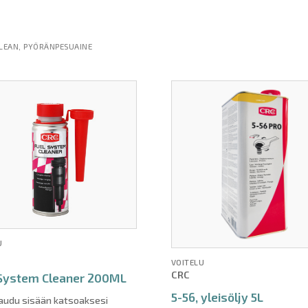
CLEAN, PYÖRÄNPESUAINE
U
VOITELU
CRC
 System Cleaner 200ML
5-56, yleisöljy 5L
jaudu sisään katsoaksesi