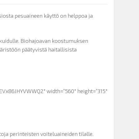
siosta pesuaineen käyttö on helppoa ja
ilikuidulle. Biohajoavan koostumuksen
äristöön päätyvistä haitallisista
D7EVx86JHYVWWQ2″ width=”560″ height=”315″
ja perinteisten voiteluaineiden tilalle.