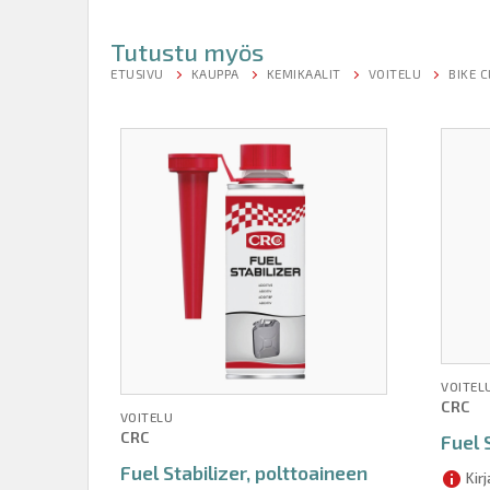
Tutustu myös
ETUSIVU
KAUPPA
KEMIKAALIT
VOITELU
BIKE 
VOITEL
CRC
VOITELU
CRC
Fuel
Fuel Stabilizer, polttoaineen
Kir