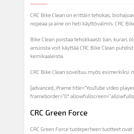
CRC Bike Clean on erittäin tehokas, biohajo
nopeaa ja aine on heti käyttövalmis. CRC Bi
Bike Clean poistaa tehokkaasti lian, kuran, 
ansiosta voit käyttää CRC Bike Clean puhdist
kemikaaleista.
CRC Bike Clean soveltuu myös esimerkiksi 
[advanced_iframe title=”YouTube video pl
frameborder=”0″ allowfullscreen=”allowfulls
CRC Green Force
CRC Green Force tuoteperheen tuotteet ovat ny