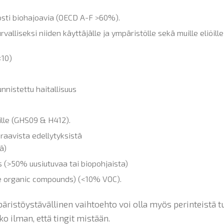
osti biohajoavia (OECD A-F >60%).
alliseksi niiden käyttäjälle ja ympäristölle sekä muille eliöill
<10)
unnistettu haitallisuus
ille (GHS09 & H412).
raavista edellytyksistä
ä)
 (>50% uusiutuvaa tai biopohjaista)
le organic compounds) (<10% VOC).
päristöystävällinen vaihtoehto voi olla myös perinteistä t
o ilman, että tingit mistään.