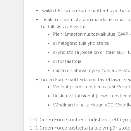
Kaikki CRC Green Force tuotteet ovat help
Lisäksi ne valmistetaan mahdollisimman turv
haitallisista aineista:
Pieni ilmastonmuutosvaikutus (GWP 
ei halogenoituja yhdisteitä
ei yhdisteitä joissa on erittäin suuri t
ei fosfaatteja
niiden on oltava myrkyttömiä vesistö
Green Force tuotteiden on täytettävä 1 seu
Vesipohjainen koostumus (>50% vett
Uusiutuva tai biopohjainen koostumus
Vähäinen tai ei lainkaan VOC (Volati
CRC Green Force tuotteet todistavat, että ym
CRC Green Force tuotteita ja tee ympäristötek