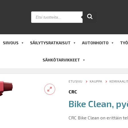
Products
search
SIIVOUS
SÄILYTYSRATKAISUT
AUTONHOITO
TYÖ
SÄHKÖTARVIKKEET
ETUSIVU
KAUPPA
KEMIKAALI
CRC
Bike Clean, p
🔍
CRC Bike Clean on erittäin t