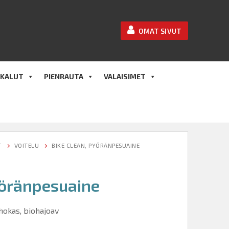
OMAT SIVUT
KALUT
PIENRAUTA
VALAISIMET
T
VOITELU
BIKE CLEAN, PYÖRÄNPESUAINE
yöränpesuaine
ehokas, biohajoav