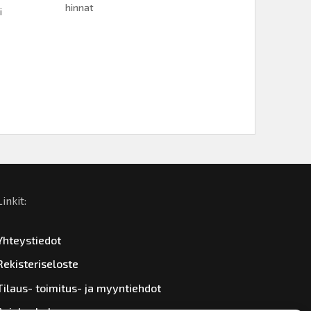
hinnat
i
Linkit:
Yhteystiedot
Rekisteriseloste
Tilaus- toimitus- ja myyntiehdot