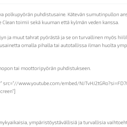
ava polkupyörän puhdistusaine. Kätevän sumutinpullon an
ke Clean toimii sekä kuuman että kylmän veden kanssa.
öljyn ja muut tahrat pyörästä ja se on turvallinen myös hi
usainetta omalla pihalla tai autotallissa ilman huolta ymp
mopon tai moottoripyörän puhdistukseen.
ayer” src=”//www.youtube.com/embed/NJTvHJ2tGRo?si=F
creen”]
kyaikaisia, ympäristöystävällisiä ja turvallisia vaihtoehto