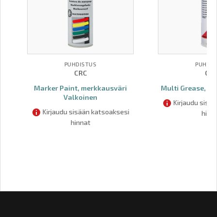
PUHDISTUS
PUHDIS
CRC
CR
Marker Paint, merkkausväri
Multi Grease, Yl
Valkoinen
Kirjaudu sisä
Kirjaudu sisään katsoaksesi
hinn
hinnat