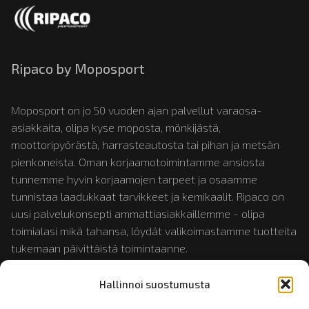
Ripaco by Moposport
Moposport on jo 50 vuoden ajan palvellut varaosa-
asiakkaita, olipa kyse moposta, mönkijästä,
moottoripyörästä, harrasteautosta tai pihan ja metsän
pienkoneista. Oman korjaamotoimintamme ansiosta
tunnemme hyvin korjaamojen tarpeet ja osaamme
tunnistaa laadukkaat tarvikkeet ja kemikaalit. Ripaco on
uusi palvelukonsepti ammattiasiakkaillemme - olipa
toimialasi mikä tahansa, löydät valikoimastamme tuotteita
tukemaan päivittäistä toimintaanne.
Hallinnoi suostumusta
Tutustu myös:
mopotukku.fi
ja
moposport.fi