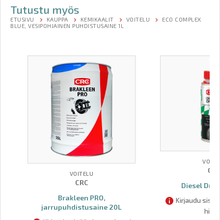
Tutustu myös
ETUSIVU
KAUPPA
KEMIKAALIT
VOITELU
ECO COMPLEX
BLUE, VESIPOHJAINEN PUHDISTUSAINE 1L
VOITE
CR
VOITELU
CRC
Diesel Dry
Brakleen PRO,
Kirjaudu sisä
jarrupuhdistusaine 20L
hinn