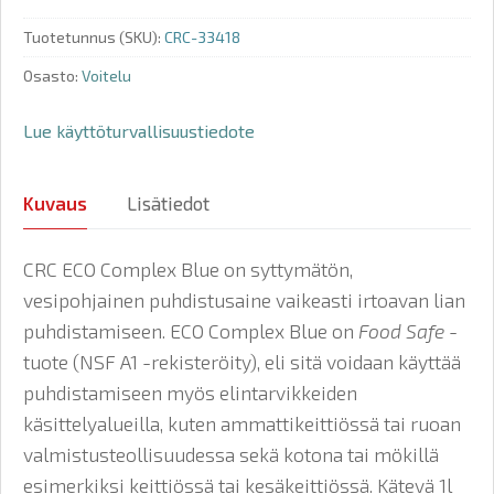
Tuotetunnus (SKU):
CRC-33418
Osasto:
Voitelu
Lue käyttöturvallisuustiedote
Kuvaus
Lisätiedot
CRC ECO Complex Blue on syttymätön,
vesipohjainen puhdistusaine vaikeasti irtoavan lian
puhdistamiseen. ECO Complex Blue on
Food Safe
-
tuote (NSF A1 -rekisteröity), eli sitä voidaan käyttää
puhdistamiseen myös elintarvikkeiden
käsittelyalueilla, kuten ammattikeittiössä tai ruoan
valmistusteollisuudessa sekä kotona tai mökillä
esimerkiksi keittiössä tai kesäkeittiössä. Kätevä 1l