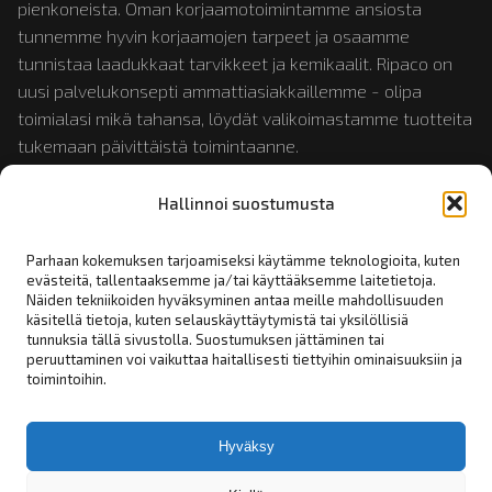
pienkoneista. Oman korjaamotoimintamme ansiosta
tunnemme hyvin korjaamojen tarpeet ja osaamme
tunnistaa laadukkaat tarvikkeet ja kemikaalit. Ripaco on
uusi palvelukonsepti ammattiasiakkaillemme - olipa
toimialasi mikä tahansa, löydät valikoimastamme tuotteita
tukemaan päivittäistä toimintaanne.
Hallinnoi suostumusta
Tutustu myös:
mopotukku.fi
ja
moposport.fi
Parhaan kokemuksen tarjoamiseksi käytämme teknologioita, kuten
evästeitä, tallentaaksemme ja/tai käyttääksemme laitetietoja.
Näiden tekniikoiden hyväksyminen antaa meille mahdollisuuden
Linkit:
käsitellä tietoja, kuten selauskäyttäytymistä tai yksilöllisiä
tunnuksia tällä sivustolla. Suostumuksen jättäminen tai
peruuttaminen voi vaikuttaa haitallisesti tiettyihin ominaisuuksiin ja
Yhteystiedot
toimintoihin.
Rekisteriseloste
Tilaus- toimitus- ja myyntiehdot
Hyväksy
Asiakashakemus