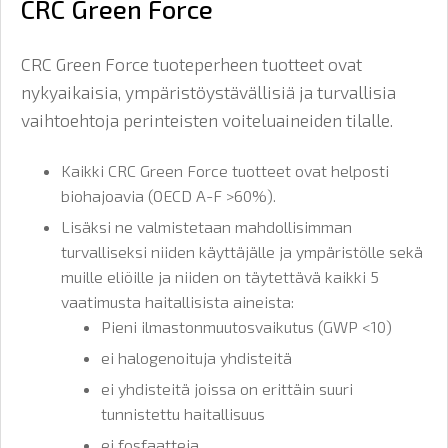
CRC Green Force
CRC Green Force tuoteperheen tuotteet ovat
nykyaikaisia, ympäristöystävällisiä ja turvallisia
vaihtoehtoja perinteisten voiteluaineiden tilalle.
Kaikki CRC Green Force tuotteet ovat helposti
biohajoavia (OECD A-F >60%).
Lisäksi ne valmistetaan mahdollisimman
turvalliseksi niiden käyttäjälle ja ympäristölle sekä
muille eliöille ja niiden on täytettävä kaikki 5
vaatimusta haitallisista aineista:
Pieni ilmastonmuutosvaikutus (GWP <10)
ei halogenoituja yhdisteitä
ei yhdisteitä joissa on erittäin suuri
tunnistettu haitallisuus
ei fosfaatteja