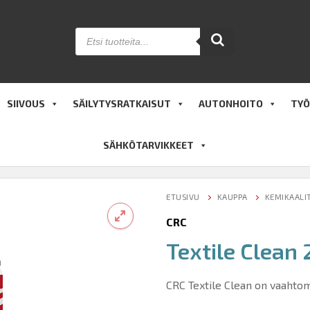
Products
search
SIIVOUS
SÄILYTYSRATKAISUT
AUTONHOITO
TYÖ
SÄHKÖTARVIKKEET
ETUSIVU
KAUPPA
KEMIKAALI
CRC
Textile Clean
🔍
CRC Textile Clean on vaahtom