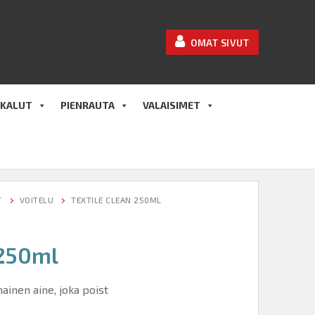
OMAT SIVUT
KALUT
PIENRAUTA
VALAISIMET
T
VOITELU
TEXTILE CLEAN 250ML
 250ml
ainen aine, joka poist