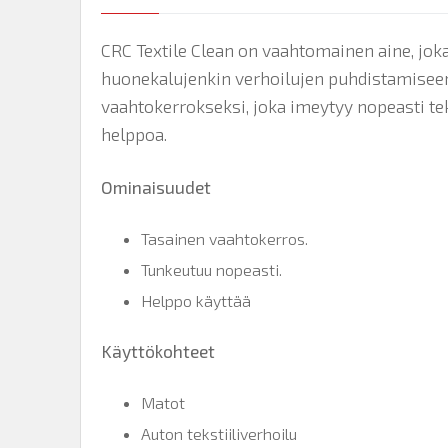
CRC Textile Clean on vaahtomainen aine, joka 
huonekalujenkin verhoilujen puhdistamiseen 
vaahtokerrokseksi, joka imeytyy nopeasti teks
helppoa.
Ominaisuudet
Tasainen vaahtokerros.
Tunkeutuu nopeasti.
Helppo käyttää
Käyttökohteet
Matot
Auton tekstiiliverhoilu