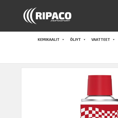
Hyppää
sisältöön
KEMIKAALIT
ÖLJYT
VAATTEET