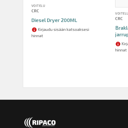
VOITELU
CRC
VOITEL
CRC
Diesel Dryer 200ML
Brakl
Kirjaudu sisään katsoaksesi
jarru
hinnat
Kir
hinnat