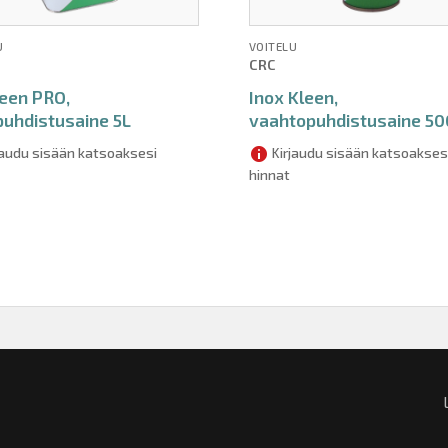
U
VOITELU
CRC
een PRO,
Inox Kleen,
puhdistusaine 5L
vaahtopuhdistusaine 50
jaudu sisään katsoaksesi
Kirjaudu sisään katsoakses
hinnat