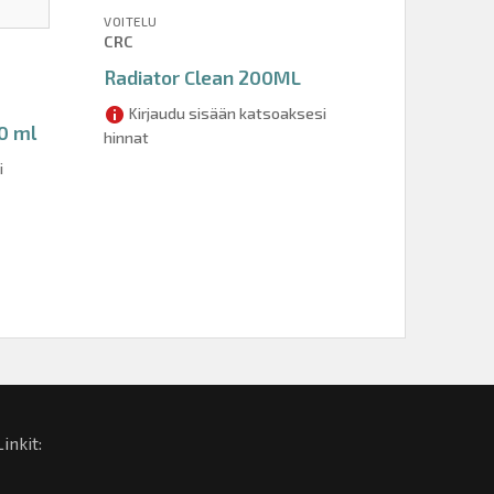
VOITELU
CRC
Radiator Clean 200ML
Kirjaudu sisään katsoaksesi
0 ml
hinnat
i
Linkit: