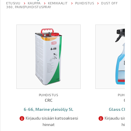
ETUSIVU
KAUPPA
KEMIKAALIT
PUHDISTUS
DUST OFF
360, PAINEPUHDISTUSPRAY
PUHDISTUS
PUHDIS
CRC
CR
6-66, Marine yleisöljy 5L
Glass Clea
Kirjaudu sisään katsoaksesi
Kirjaudu sisä
hinnat
hinn