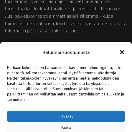
tunnemme hyvin korjaamojen tarpeet ja osaamme
tunnistaa laadukkaat tarvikkeet ja kemikaalit. Ripaco on
uusi palvelukonsepti ammattiasiakkaillemme - olipa
toimialasi mikä tahansa, löydät valikoimastamme tuotteita
tukemaan päivittäistä toimintaanne.
Tutustu myös:
mopotukku.fi
ja
moposport.fi
Hallinnoi suostumusta
Parhaan kokemuksen tarjoamiseksi käytämme teknologioita, kuten
evästeitä, tallentaaksemme ja/tai käyttääksemme laitetietoja.
Linkit:
Näiden tekniikoiden hyväksyminen antaa meille mahdollisuuden
käsitellä tietoja, kuten selauskäyttäytymistä tai yksilöllisiä
tunnuksia tällä sivustolla. Suostumuksen jättäminen tai
Yhteystiedot
peruuttaminen voi vaikuttaa haitallisesti tiettyihin ominaisuuksiin ja
toimintoihin.
Rekisteriseloste
Tilaus- toimitus- ja myyntiehdot
Hyväksy
Asiakashakemus
Kiellä