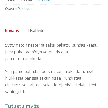
Tuotetunnus (SKU):
CRC-33019
Osasto:
Puhdistus
Kuvaus
Lisätiedot
Syttymätön nestemäiseksi pakattu puhdas kaasu,
joka puhaltaa pölyn voimakkaalla
paineilmasuihkulla.
Sen paine puhaltaa pois nukan ja oksidoituneet
hiukkaset parissa sekunnissa. Puhdistaa
elektroniset laitteet sekä tietojenkäsittelylaitteet
vahingoitta
Tutustu myös