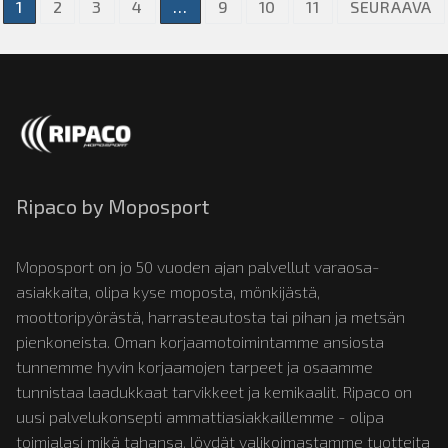
Artikkelien
1
2
3
4
…
9
10
11
SEURAAVA
sivutus
Ripaco by Moposport
Moposport on jo 50 vuoden ajan palvellut varaosa-
asiakkaita, olipa kyse moposta, mönkijästä,
moottoripyörästä, harrasteautosta tai pihan ja metsän
pienkoneista. Oman korjaamotoimintamme ansiosta
tunnemme hyvin korjaamojen tarpeet ja osaamme
tunnistaa laadukkaat tarvikkeet ja kemikaalit. Ripaco on
uusi palvelukonsepti ammattiasiakkaillemme - olipa
toimialasi mikä tahansa, löydät valikoimastamme tuotteita