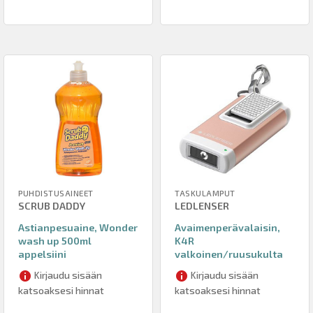
PUHDISTUSAINEET
TASKULAMPUT
SCRUB DADDY
LEDLENSER
Astianpesuaine, Wonder
Avaimenperävalaisin,
wash up 500ml
K4R
appelsiini
valkoinen/ruusukulta
Kirjaudu sisään
Kirjaudu sisään
katsoaksesi hinnat
katsoaksesi hinnat