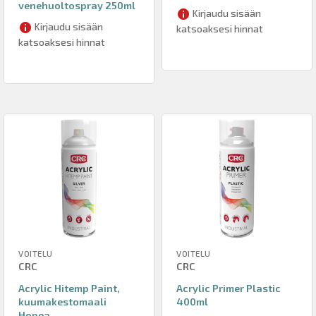
venehuoltospray 250ml
Kirjaudu sisään
Kirjaudu sisään
katsoaksesi hinnat
katsoaksesi hinnat
VOITELU
VOITELU
CRC
CRC
Acrylic Hitemp Paint,
Acrylic Primer Plastic
kuumakestomaali
400ml
Hopea