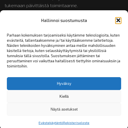
tukemaan päivittäistä toimintaanne.
Hallinnoi suostumusta
Tutustu myös:
mopotukku.fi
ja
moposport.fi
Parhaan kokemuksen tarjoamiseksi käytämme teknologioita, kuten
evästeitä, tallentaaksemme ja/tai käyttääksemme laitetietoja.
Näiden tekniikoiden hyväksyminen antaa meille mahdollisuuden
Linkit:
käsitellä tietoja, kuten selauskäyttäytymistä tai yksilöllisiä
tunnuksia tällä sivustolla. Suostumuksen jättäminen tai
peruuttaminen voi vaikuttaa haitallisesti tiettyihin ominaisuuksiin ja
Yhteystiedot
toimintoihin.
Rekisteriseloste
Tilaus- toimitus- ja myyntiehdot
Hyväksy
Asiakashakemus
Kiellä
Näytä asetukset
© Ripaco by Moposport 2026
Evästekäytäntö
Rekisteriseloste