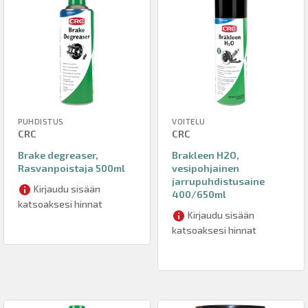
PUHDISTUS
VOITELU
CRC
CRC
Brake degreaser,
Brakleen H2O,
Rasvanpoistaja 500ml
vesipohjainen
jarrupuhdistusaine
Kirjaudu sisään
400/650ml
katsoaksesi hinnat
Kirjaudu sisään
katsoaksesi hinnat